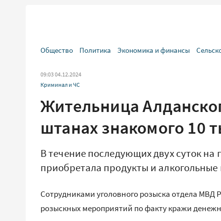
Общество
Политика
Экономика и финансы
Сельск
09:03 04.12.2024
Криминал и ЧС
Жительница Алданског
штанах знакомого 10 т
В течение последующих двух суток на
приобретала продукты и алкогольные
Сотрудниками уголовного розыска отдела МВД Р
розыскных мероприятий по факту кражи денежны