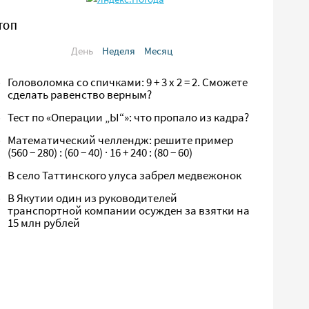
ТОП
День
Неделя
Месяц
Головоломка со спичками: 9 + 3 х 2 = 2. Сможете
сделать равенство верным?
Тест по «Операции „Ы“»: что пропало из кадра?
Математический челлендж: решите пример
(560 − 280) : (60 − 40) · 16 + 240 : (80 − 60)
В село Таттинского улуса забрел медвежонок
В Якутии один из руководителей
транспортной компании осужден за взятки на
15 млн рублей