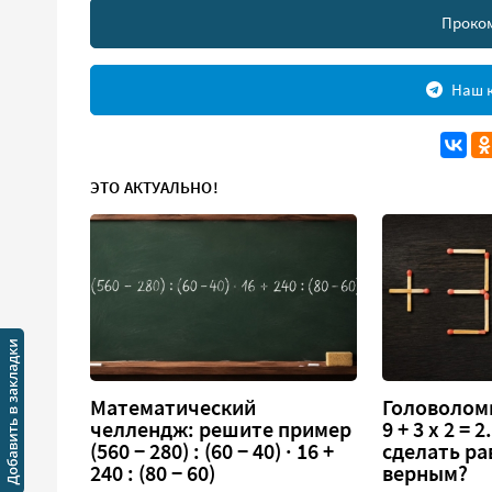
Проко
Наш к
ЭТО АКТУАЛЬНО!
Математический
Головоломк
челлендж: решите пример
9 + 3 х 2 =
(560 − 280) : (60 − 40) · 16 +
сделать ра
240 : (80 − 60)
верным?