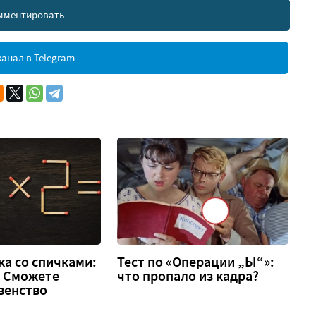
мментировать
анал в Telegram
а со спичками:
Тест по «Операции „Ы“»:
 2. Сможете
что пропало из кадра?
венство