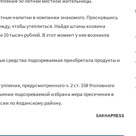
упления 50-летней местной жительницы.
ртные напитки в компании знакомого. Проснувшись
ежду, чтобы утеплиться. Найдя штаны хозяина
 10 тысяч рублей. В этот момент у нее возникла
ые средства подозреваемая приобретала продукты и
пления, предусмотренного ч. 2 ст. 158 Уголовного
ошении подозреваемой избрана мера пресечения в
ссии по Алданскому району.
SAKHAPRESS