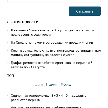
СВЕЖИЕ НОВОСТИ
Женщина в Якутске украла 33 куста цветов с клумбы
после ссоры с сожителем
На Среднетюнгском месторождении прошли учения
Ключ в замке, окно открыто: постоялец гостиницы угнал
машину сотрудницы, но далеко не уехал
График ремонтных работ энергетиков на период с 8
августа по 23 августа
ТОП
День
Неделя
Месяц
Спичечная головоломка: 8 + 3 − 4 = 0 — сделайте
равенство верным
Логическая головоломка: найдите алгоритм