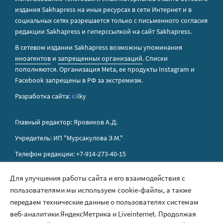
издания Sakhapress на иных ресурсах в сети Интернет и в
социальных сетях разрешается только с письменного согласия
редакции Sakhapress и гиперссылкой на сайт Sakhapress.
В сетевом издании Sakhapress возможны упоминания
иноагентов
и
запрещенных организаций
. Списки
пополняются. Организация Metа, ее продукты Instagram и
Facebook запрещены в РФ за экстремизм.
Разработка сайта:
io
lky
Главный редактор: Яровиков А.Д.
Учредитель: ИП "Мурсакулова Э.М."
Телефон редакции: +7-914-273-40-15
E-mail редакции: sakhapress@mail.ru
Для улучшения работы сайта и его взаимодействия с
пользователями мы используем cookie-файлы, а также
Правила сайта
передаем технические данные о пользователях системам
Политика обработки персональных данных
веб-аналитики ЯндексМетрика и Liveinternet. Продолжая