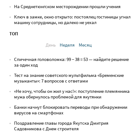
На Среднетюнгском месторождении прошли учения
Ключ в замке, окно открыто: постоялец гостиницы угнал
машину сотрудницы, но далеко не уехал
ТОП
День
Неделя
Месяц
Спичечная головоломка: 99 − 38 = 53 — найдите решение
за один ход
Тест на знание советского мультфильма «Бременские
музыканты»: 7 вопросов с ответами
«Не хочу, чтобы он жил у нас!»: поступление племянника
мужа обернулось проблемой для якутянки
Банки начнут блокировать переводы при обнаружении
вирусов на смартфонах
Поздравление главы города Якутска Дмитрия
Садовникова с Днем строителя