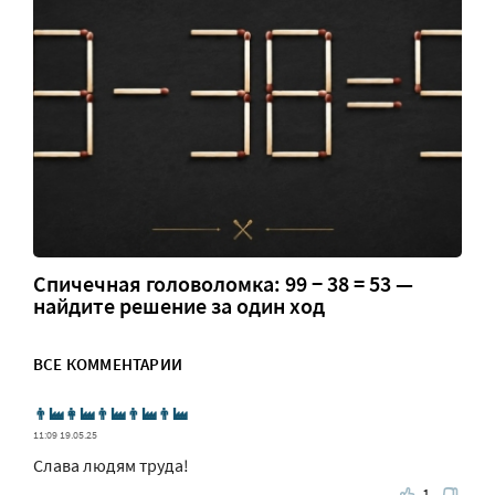
Спичечная головоломка: 99 − 38 = 53 —
найдите решение за один ход
ВСЕ КОММЕНТАРИИ
👨‍🏭👩‍🏭👨‍🏭👨‍🏭👨‍🏭
11:09 19.05.25
Слава людям труда!
1