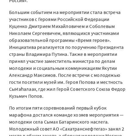
Россия».
Большим событием на мероприятии стала встреча
участников с Героями Российской Федерации
Куценко Дмитрием Михайловичем и Соболевым
Николаем Сергеевичем, являющихся участниками
образовательной программы «Время героев».
Инициатива реализуется по поручению Президента
страны Владимира Путина. Также в мероприятии
принял участие заместитель министра по делам
молодежи и социальным коммуникациям Якутии
Александр Максимов. После встречи с молодежью
гости посетили музей им. Героя Попова и местность
Сыҥаһалаах, где жил Герой Советского Союза Федор
Кузьмич Попов.
По итогам пяти соревнований первый кубок
марафона достался команде хозяев мероприятия —
молодежи села Сымах Батаринского наслега.
Молодежный совет АО «Сахатранснефтегаз» занял 2
место в общем зачете, а сборная молодежи Мегино-