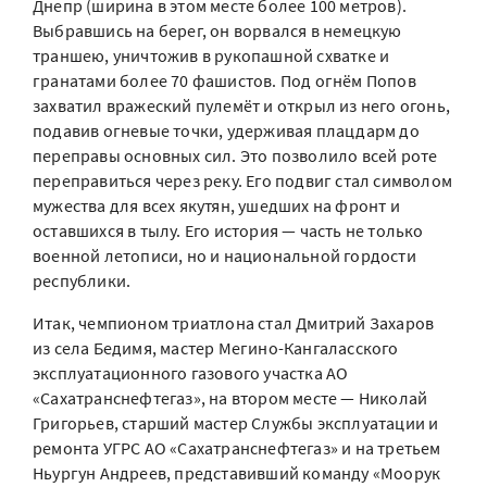
Днепр (ширина в этом месте более 100 метров).
Выбравшись на берег, он ворвался в немецкую
траншею, уничтожив в рукопашной схватке и
гранатами более 70 фашистов. Под огнём Попов
захватил вражеский пулемёт и открыл из него огонь,
подавив огневые точки, удерживая плацдарм до
переправы основных сил. Это позволило всей роте
переправиться через реку. Его подвиг стал символом
мужества для всех якутян, ушедших на фронт и
оставшихся в тылу. Его история — часть не только
военной летописи, но и национальной гордости
республики.
Итак, чемпионом триатлона стал Дмитрий Захаров
из села Бедимя, мастер Мегино-Кангаласского
эксплуатационного газового участка АО
«Сахатранснефтегаз», на втором месте — Николай
Григорьев, старший мастер Службы эксплуатации и
ремонта УГРС АО «Сахатранснефтегаз» и на третьем
Ньургун Андреев, представивший команду «Моорук