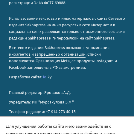
регистрации Эл № ФС77-69888.
Использование текстовых и иных материалов с сайта Сетевого
издания Sakhapress на иных ресурсах в сети Интернет и в
социальных сетях разрешается только с письменного согласия
редакции Sakhapress и гиперссылкой на сайт Sakhapress.
В сетевом издании Sakhapress возможны упоминания
иноагентов
и
запрещенных организаций
. Списки
пополняются. Организация Metа, ее продукты Instagram и
Facebook запрещены в РФ за экстремизм.
Разработка сайта:
io
lky
Главный редактор: Яровиков А.Д.
Учредитель: ИП "Мурсакулова Э.М."
Телефон редакции: +7-914-273-40-15
E-mail редакции: sakhapress@mail.ru
Для улучшения работы сайта и его взаимодействия с
пользователями мы используем cookie-файлы, а также