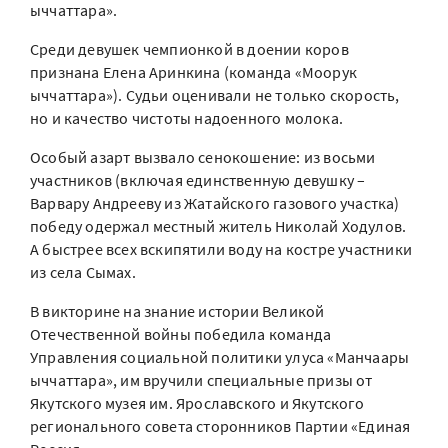
ыччаттара».
Среди девушек чемпионкой в доении коров
признана Елена Аринкина (команда «Моорук
ыччаттара»). Судьи оценивали не только скорость,
но и качество чистоты надоенного молока.
Особый азарт вызвало сенокошение: из восьми
участников (включая единственную девушку –
Варвару Андрееву из Жатайского газового участка)
победу одержал местный житель Николай Ходулов.
А быстрее всех вскипятили воду на костре участники
из села Сымах.
В викторине на знание истории Великой
Отечественной войны победила команда
Управления социальной политики улуса «Манчаары
ыччаттара», им вручили специальные призы от
Якутского музея им. Ярославского и Якутского
регионального совета сторонников Партии «Единая