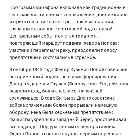
Программа марафона включала как традиционные
сельские дисциплины – сенокошение, доение коров
и приготовление на костре, – так и испытания,
связанные с военно-спортивной подготовкой.
Центральным событием стал триатлон,
повторяющий маршрут подвига Фёдора Попова:
участники переплыли реку, преодолели полосу
препятствий и состязались в стрельбе.
В октябре 1943 года Фёдор Кузьмич Попов совершил
беспримерный подвиг во время форсирования
Днепра у деревни Глушец (Белоруссия). Его действия
решили исход боя и спасли сотни жизней
сослуживцев. В ходе Битвы за Днепр советские
войска с тяжелыми боями прорывали немецкую
оборону. Река была серьёзным препятствием:
фашисты укрепляли западный берег, простреливая
все подходы. Под ураганным огнём противника
Федор Попов в составе группы первым переплыл