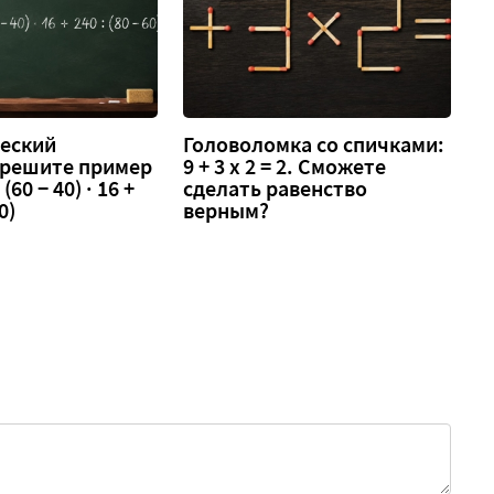
еский
Головоломка со спичками:
 решите пример
9 + 3 х 2 = 2. Сможете
 (60 − 40) · 16 +
сделать равенство
0)
верным?