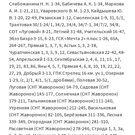
Слабожанина Н. Н. 1-34, Бабичева А. К. 1-34, Маркова
А. И. 1-21, 211, Уваровского В. М. 1-23, Кайдышева Ю.
В. 1-20, 22-49, Рязанская 1-12, Смоленская 1-9, 31, 5/1,
Трактовая 30/1-24/1, 34/2, 34/4, 34/7-1, 34/7/2, 34/8,
СОТ «Луговой» 8-21, Летний 31-48, Учительский 16-47,
Эбээ Биэрэ 3-15, 6-23, ГСК «Мечта 2» плюс 1-26, 65А,
264-267, Прямая 1, 3, 7, 9, Астык 1, 3, 2-38,
Чурапчинская 1, 3, 5, 9, 12, Севастьяновская 22-42, 48-
54, Апрельский 1-53, Сентябрьская 2, 4, 6, 11, 15 , 17,
19, 21, 83, 86, Яны 4, 5, 7, Прямая 4, 6, 8, 10, 19, 21, 22,
27, 29, Добрый 3-13, ГПК Стрелец 16 км. уч 1, Озерная
1-29, (с, 2/1, 4/1, 5/1, дробями), Полевая 30-52,
Луговая (СНТ Жаворонок) 54-79, Садовая (СНТ
Жаворонок) 145-177, Солнечная (СНТ Жаворонок)
179-211, Тальниковая (СНТ Жаворонок) 111-140,
Утренняя (СНТ Жаворонок) 212-245, Васильковая
(СНТ Жаворонок) 82-105, Берёзовая 311-336, Лесная
339-349, Огородная (СНТ Жаворонок) 281-310,
Рассветная (СНТ Жаворонок) 278-246, Строда 1, 3, 3а,