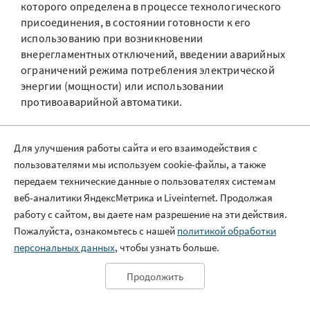
которого определена в процессе технологического
присоединения, в состоянии готовности к его
использованию при возникновении
внерегламентных отключений, введении аварийных
ограничений режима потребления электрической
энергии (мощности) или использовании
противоаварийной автоматики.
Сетевые организации не несут ответственности за
последствия, возникшие вследствие неисполнения
Для улучшения работы сайта и его взаимодействия с
потребителем услуг требований настоящего пункта
пользователями мы используем cookie-файлы, а также
и повлекшие за собой повреждение оборудования,
передаем технические данные о пользователях системам
угрозу жизни и здоровью людей, экологической
веб-аналитики ЯндексМетрика и Liveinternet. Продолжая
безопасности и (или) безопасности государства,
работу с сайтом, вы даете нам разрешение на эти действия.
значительный материальный ущерб, необратимые
Пожалуйста, ознакомьтесь с нашей
политикой обработки
(недопустимые) нарушения непрерывных
персональных данных
, чтобы узнать больше.
технологических процессов производства.
Продолжить
По информации оперативно-диспетчерской службы
Центральных и Западных электрических сетей