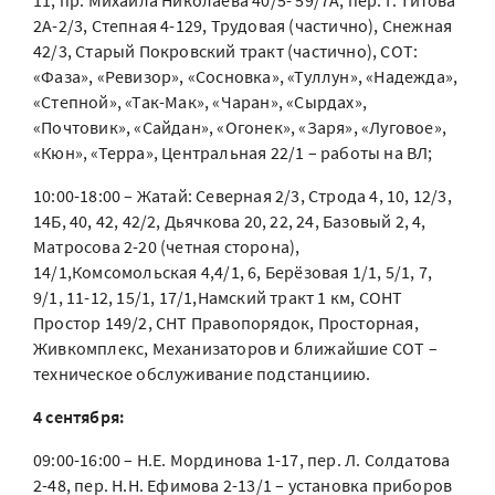
11, пр. Михаила Николаева 40/5- 59/7А, пер. Г. Титова
2А-2/3, Степная 4-129, Трудовая (частично), Снежная
42/3, Старый Покровский тракт (частично), СОТ:
«Фаза», «Ревизор», «Сосновка», «Туллун», «Надежда»,
«Степной», «Так-Мак», «Чаран», «Сырдах»,
«Почтовик», «Сайдан», «Огонек», «Заря», «Луговое»,
«Кюн», «Терра», Центральная 22/1 – работы на ВЛ;
10:00-18:00 – Жатай: Северная 2/3, Строда 4, 10, 12/3,
14Б, 40, 42, 42/2, Дьячкова 20, 22, 24, Базовый 2, 4,
Матросова 2-20 (четная сторона),
14/1,Комсомольская 4,4/1, 6, Берёзовая 1/1, 5/1, 7,
9/1, 11-12, 15/1, 17/1,Намский тракт 1 км, СОНТ
Простор 149/2, СНТ Правопорядок, Просторная,
Живкомплекс, Механизаторов и ближайшие СОТ –
техническое обслуживание подстанциию.
4 сентября:
09:00-16:00 – Н.Е. Мординова 1-17, пер. Л. Солдатова
2-48, пер. Н.Н. Ефимова 2-13/1 – установка приборов