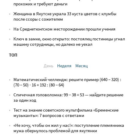
прохожих и требуют деньги
Женщина в Якутске украла 33 куста цветов с клумбы
после ссоры с сожителем
На Среднетюнгском месторождении прошли учения
Ключ в замке, окно открыто: постоялец гостиницы угнал
машину сотрудницы, но далеко не уехал
ТОП
День
Неделя
Месяц
Математический челлендж: решите пример (640 − 320) :
(70 − 50) · 16 + 192 : (80 − 64)
Спичечная головоломка: 99 − 38 = 53 — найдите решение
за один ход
Тест на знание советского мультфильма «Бременские
музыканты»: 7 вопросов с ответами
«Не хочу, чтобы он жил у нас!»: поступление племянника
мужа обернулось проблемой для якутянки