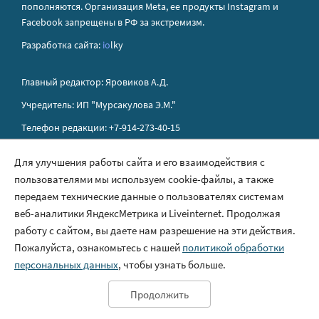
пополняются. Организация Metа, ее продукты Instagram и
Facebook запрещены в РФ за экстремизм.
Разработка сайта:
io
lky
Главный редактор: Яровиков А.Д.
Учредитель: ИП "Мурсакулова Э.М."
Телефон редакции: +7-914-273-40-15
E-mail редакции: sakhapress@mail.ru
Для улучшения работы сайта и его взаимодействия с
пользователями мы используем cookie-файлы, а также
Правила сайта
передаем технические данные о пользователях системам
Политика обработки персональных данных
веб-аналитики ЯндексМетрика и Liveinternet. Продолжая
работу с сайтом, вы даете нам разрешение на эти действия.
Размещение рекламы
Пожалуйста, ознакомьтесь с нашей
политикой обработки
Контакты
персональных данных
, чтобы узнать больше.
Продолжить