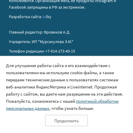
пополняются. Организация Metа, ее продукты Instagram и
Facebook запрещены в РФ за экстремизм.
Разработка сайта:
io
lky
Главный редактор: Яровиков А.Д.
Учредитель: ИП "Мурсакулова Э.М."
Телефон редакции: +7-914-273-40-15
E-mail редакции: sakhapress@mail.ru
Для улучшения работы сайта и его взаимодействия с
пользователями мы используем cookie-файлы, а также
Правила сайта
передаем технические данные о пользователях системам
Политика обработки персональных данных
веб-аналитики ЯндексМетрика и Liveinternet. Продолжая
работу с сайтом, вы даете нам разрешение на эти действия.
Размещение рекламы
Пожалуйста, ознакомьтесь с нашей
политикой обработки
Контакты
персональных данных
, чтобы узнать больше.
Продолжить