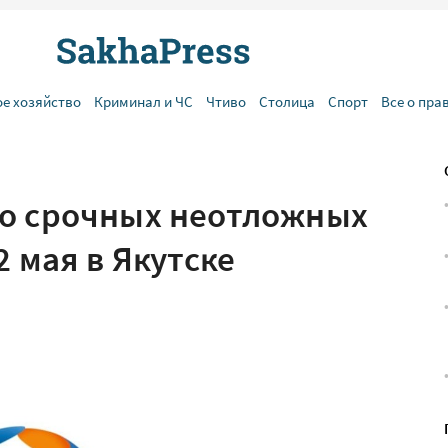
ое хозяйство
Криминал и ЧС
Чтиво
Столица
Спорт
Все о пра
 о срочных неотложных
2 мая в Якутске