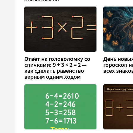
Ответ на головоломку со
День новых
спичками: 9 + 3 × 2 = 2 —
гороскоп н
как сделать равенство
всех знако
верным одним ходом