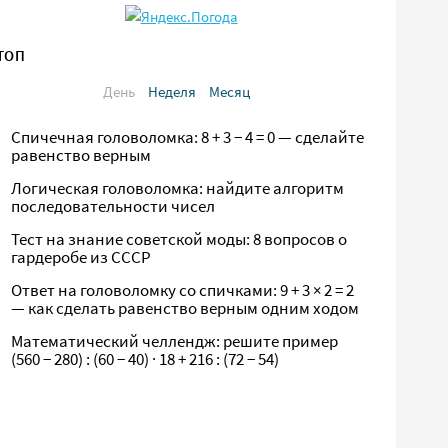
ТОП
День
Неделя
Месяц
Спичечная головоломка: 8 + 3 − 4 = 0 — сделайте
равенство верным
Логическая головоломка: найдите алгоритм
последовательности чисел
Тест на знание советской моды: 8 вопросов о
гардеробе из СССР
Ответ на головоломку со спичками: 9 + 3 × 2 = 2
— как сделать равенство верным одним ходом
Математический челлендж: решите пример
(560 − 280) : (60 − 40) · 18 + 216 : (72 − 54)