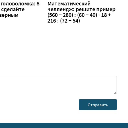
головоломка: 8
Математический
 — сделайте
челлендж: решите пример
 верным
(560 − 280) : (60 − 40) · 18 +
216 : (72 − 54)