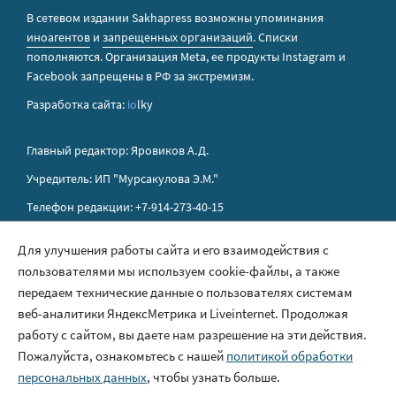
В сетевом издании Sakhapress возможны упоминания
иноагентов
и
запрещенных организаций
. Списки
пополняются. Организация Metа, ее продукты Instagram и
Facebook запрещены в РФ за экстремизм.
Разработка сайта:
io
lky
Главный редактор: Яровиков А.Д.
Учредитель: ИП "Мурсакулова Э.М."
Телефон редакции: +7-914-273-40-15
E-mail редакции: sakhapress@mail.ru
Для улучшения работы сайта и его взаимодействия с
пользователями мы используем cookie-файлы, а также
Правила сайта
передаем технические данные о пользователях системам
Политика обработки персональных данных
веб-аналитики ЯндексМетрика и Liveinternet. Продолжая
работу с сайтом, вы даете нам разрешение на эти действия.
Размещение рекламы
Пожалуйста, ознакомьтесь с нашей
политикой обработки
Контакты
персональных данных
, чтобы узнать больше.