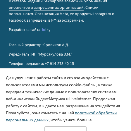
В сетевом издании Sakhapress возможны упоминания
иноагентов
и
запрещенных организаций
. Списки
пополняются. Организация Metа, ее продукты Instagram и
Facebook запрещены в РФ за экстремизм.
Разработка сайта:
io
lky
Главный редактор: Яровиков А.Д.
Учредитель: ИП "Мурсакулова Э.М."
Телефон редакции: +7-914-273-40-15
E-mail редакции: sakhapress@mail.ru
Для улучшения работы сайта и его взаимодействия с
пользователями мы используем cookie-файлы, а также
Правила сайта
передаем технические данные о пользователях системам
Политика обработки персональных данных
веб-аналитики ЯндексМетрика и Liveinternet. Продолжая
работу с сайтом, вы даете нам разрешение на эти действия.
Размещение рекламы
Пожалуйста, ознакомьтесь с нашей
политикой обработки
Контакты
персональных данных
, чтобы узнать больше.