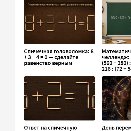
Спичечная головоломка: 8
Математич
+ 3 − 4 = 0 — сделайте
челлендж:
равенство верным
(560 − 280) :
216 : (72 − 5
Ответ на спичечную
День перем