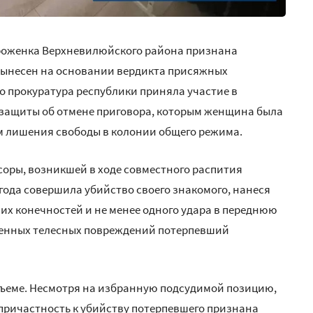
 уроженка Верхневилюйского района признана
 вынесен на основании вердикта присяжных
то прокуратура республики приняла участие в
защиты об отмене приговора, которым женщина была
одам лишения свободы в колонии общего режима.
ссоры, возникшей в ходе совместного распития
 года совершила убийство своего знакомого, нанеся
них конечностей и не менее одного удара в переднюю
ученных телесных повреждений потерпевший
бъеме. Несмотря на избранную подсудимой позицию,
причастность к убийству потерпевшего признана