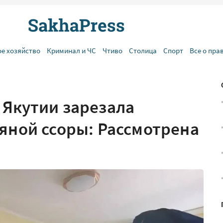
ое хозяйство
Криминал и ЧС
Чтиво
Столица
Спорт
Все о пра
 Якутии зарезала
яной ссоры: Рассмотрена