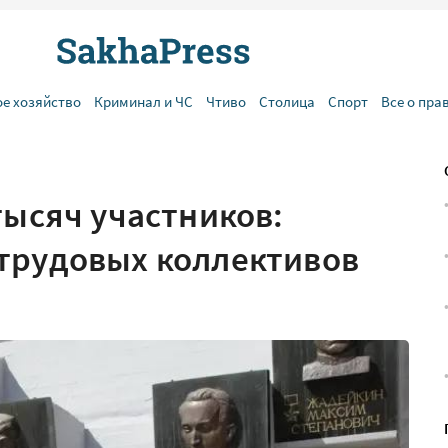
ое хозяйство
Криминал и ЧС
Чтиво
Столица
Спорт
Все о пра
тысяч участников:
трудовых коллективов