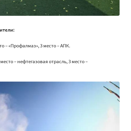
дители:
то – «Профалмаз», 3 место – АПК.
2 место – нефтегазовая отрасль, 3 место –