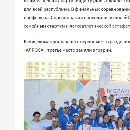
А самая первая Спартакиада трудовых коллектив
для всей республики. В финальных соревнования
профсоюза. Соревнования проходили по волейбо
семейным стартам и легкоатлетической эстафет
В общекомандном зачёте первое место раздели
«АЛРОСА», третье место заняли аграрии.