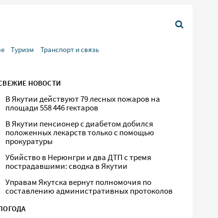
ве
Туризм
Транспорт и связь
СВЕЖИЕ НОВОСТИ
В Якутии действуют 79 лесных пожаров на
площади 558 446 гектаров
В Якутии пенсионер с диабетом добился
положенных лекарств только с помощью
прокуратуры
Убийство в Нерюнгри и два ДТП с тремя
пострадавшими: сводка в Якутии
Управам Якутска вернут полномочия по
составлению административных протоколов
ПОГОДА