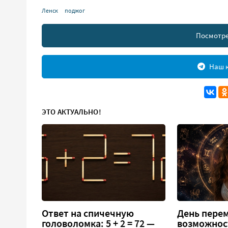
Ленск
поджог
Посмотре
Наш к
ЭТО АКТУАЛЬНО!
Ответ на спичечную
День перем
головоломка: 5 + 2 = 72 —
возможнос