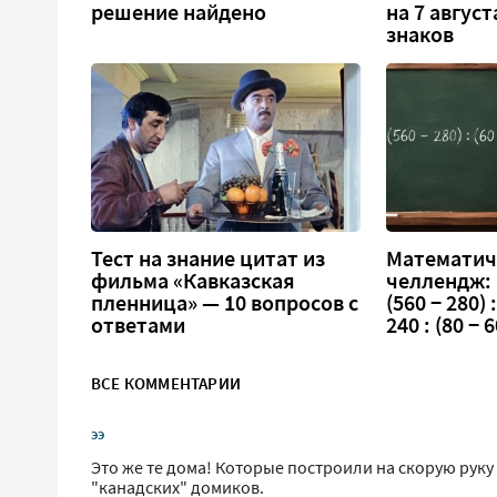
решение найдено
на 7 август
знаков
Тест на знание цитат из
Математич
фильма «Кавказская
челлендж:
пленница» — 10 вопросов с
(560 − 280) :
ответами
240 : (80 − 6
ВСЕ КОММЕНТАРИИ
ээ
Это же те дома! Которые построили на скорую руку 
"канадских" домиков.