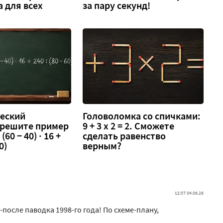
а для всех
за пару секунд!
еский
Головоломка со спичками:
 решите пример
9 + 3 х 2 = 2. Сможете
 (60 − 40) · 16 +
сделать равенство
0)
верным?
12:07 04.06.26
-после паводка 1998-го года! По схеме-плану,