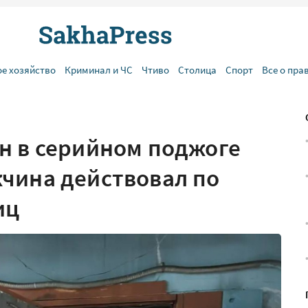
ое хозяйство
Криминал и ЧС
Чтиво
Столица
Спорт
Все о пра
н в серийном поджоге
чина действовал по
иц