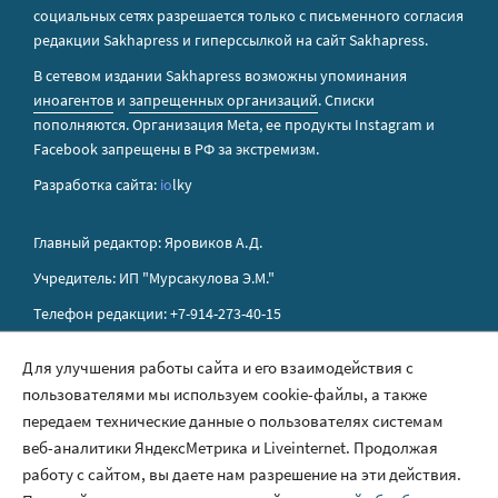
социальных сетях разрешается только с письменного согласия
редакции Sakhapress и гиперссылкой на сайт Sakhapress.
В сетевом издании Sakhapress возможны упоминания
иноагентов
и
запрещенных организаций
. Списки
пополняются. Организация Metа, ее продукты Instagram и
Facebook запрещены в РФ за экстремизм.
Разработка сайта:
io
lky
Главный редактор: Яровиков А.Д.
Учредитель: ИП "Мурсакулова Э.М."
Телефон редакции: +7-914-273-40-15
E-mail редакции: sakhapress@mail.ru
Для улучшения работы сайта и его взаимодействия с
пользователями мы используем cookie-файлы, а также
Правила сайта
передаем технические данные о пользователях системам
Политика обработки персональных данных
веб-аналитики ЯндексМетрика и Liveinternet. Продолжая
работу с сайтом, вы даете нам разрешение на эти действия.
Размещение рекламы