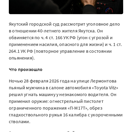
Якутский городской суд рассмотрит уголовное дело
в отношении 40-летнего жителя Якутска. Он
обвиняется по ч. 4 ст. 166 УК РФ (угон с угрозой и
применением насилия, опасного для жизни) и ч. 1 ст.
264.1 УК РФ (повторное управление в состоянии
опьянения).
Что произошло
Ночью 28 февраля 2026 года на улице Лермонтова
пьяный мужчина в салоне автомобиля «Toyota Vitz»
решил угнать машину у незнакомого водителя. Он
применил оружие: огнестрельный пистолет
ограниченного поражения «П-М17Т», обрез
гладкоствольного ружья 16 калибра с укороченными
стволами.