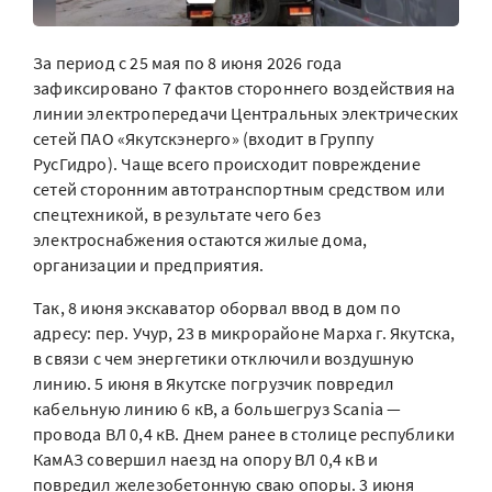
За период с 25 мая по 8 июня 2026 года
зафиксировано 7 фактов стороннего воздействия на
линии электропередачи Центральных электрических
сетей ПАО «Якутскэнерго» (входит в Группу
РусГидро). Чаще всего происходит повреждение
сетей сторонним автотранспортным средством или
спецтехникой, в результате чего без
электроснабжения остаются жилые дома,
организации и предприятия.
Так, 8 июня экскаватор оборвал ввод в дом по
адресу: пер. Учур, 23 в микрорайоне Марха г. Якутска,
в связи с чем энергетики отключили воздушную
линию. 5 июня в Якутске погрузчик повредил
кабельную линию 6 кВ, а большегруз Scania —
провода ВЛ 0,4 кВ. Днем ранее в столице республики
КамАЗ совершил наезд на опору ВЛ 0,4 кВ и
повредил железобетонную сваю опоры. 3 июня