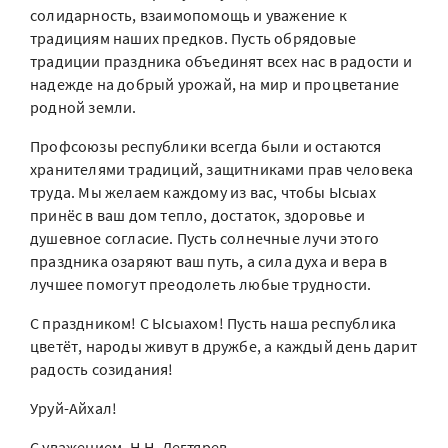
солидарность, взаимопомощь и уважение к
традициям наших предков. Пусть обрядовые
традиции праздника объединят всех нас в радости и
надежде на добрый урожай, на мир и процветание
родной земли.
Профсоюзы республики всегда были и остаются
хранителями традиций, защитниками прав человека
труда. Мы желаем каждому из вас, чтобы Ысыах
принёс в ваш дом тепло, достаток, здоровье и
душевное согласие. Пусть солнечные лучи этого
праздника озаряют ваш путь, а сила духа и вера в
лучшее помогут преодолеть любые трудности.
С праздником! С Ысыахом! Пусть наша республика
цветёт, народы живут в дружбе, а каждый день дарит
радость созидания!
Уруй-Айхал!
С уважением, Н.Н. Дегтярев