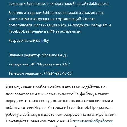
редакции Sakhapress и гиперссылкой на сайт Sakhapress.
В сетевом издании Sakhapress возможны упоминания
иноагентов
и
запрещенных организаций
. Списки
пополняются. Организация Metа, ее продукты Instagram и
Facebook запрещены в РФ за экстремизм.
Разработка сайта:
io
lky
Главный редактор: Яровиков А.Д.
Учредитель: ИП "Мурсакулова Э.М."
Телефон редакции: +7-914-273-40-15
E-mail редакции: sakhapress@mail.ru
Для улучшения работы сайта и его взаимодействия с
пользователями мы используем cookie-файлы, а также
Правила сайта
передаем технические данные о пользователях системам
Политика обработки персональных данных
веб-аналитики ЯндексМетрика и Liveinternet. Продолжая
работу с сайтом, вы даете нам разрешение на эти действия.
Размещение рекламы
Пожалуйста, ознакомьтесь с нашей
политикой обработки
Контакты