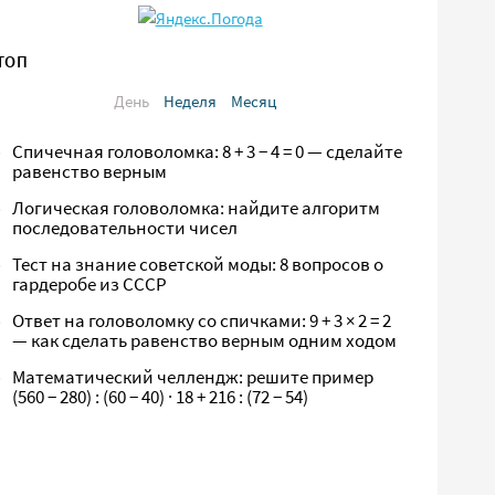
ТОП
День
Неделя
Месяц
Спичечная головоломка: 8 + 3 − 4 = 0 — сделайте
равенство верным
Логическая головоломка: найдите алгоритм
последовательности чисел
Тест на знание советской моды: 8 вопросов о
гардеробе из СССР
Ответ на головоломку со спичками: 9 + 3 × 2 = 2
— как сделать равенство верным одним ходом
Математический челлендж: решите пример
(560 − 280) : (60 − 40) · 18 + 216 : (72 − 54)