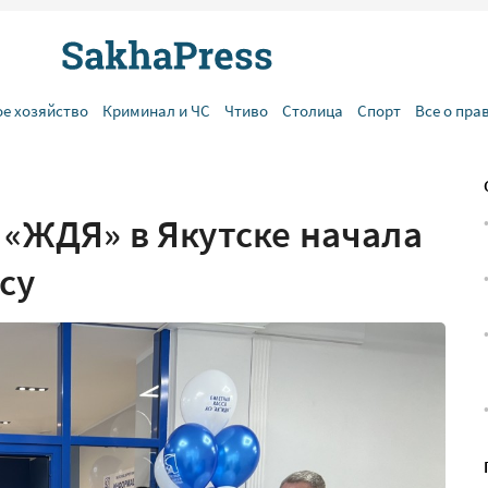
ое хозяйство
Криминал и ЧС
Чтиво
Столица
Спорт
Все о пра
 «ЖДЯ» в Якутске начала
су