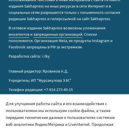
издания Sakhapress на иных ресурсах в сети Интернет и в
социальных сетях разрешается только с письменного согласия
редакции Sakhapress и гиперссылкой на сайт Sakhapress.
В сетевом издании Sakhapress возможны упоминания
иноагентов
и
запрещенных организаций
. Списки
пополняются. Организация Metа, ее продукты Instagram и
Facebook запрещены в РФ за экстремизм.
Разработка сайта:
io
lky
Главный редактор: Яровиков А.Д.
Учредитель: ИП "Мурсакулова Э.М."
Телефон редакции: +7-914-273-40-15
E-mail редакции: sakhapress@mail.ru
Для улучшения работы сайта и его взаимодействия с
пользователями мы используем cookie-файлы, а также
Правила сайта
передаем технические данные о пользователях системам
Политика обработки персональных данных
веб-аналитики ЯндексМетрика и Liveinternet. Продолжая