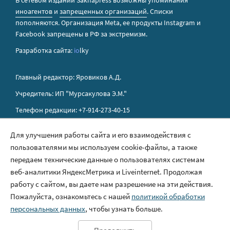
В сетевом издании Sakhapress возможны упоминания
иноагентов
и
запрещенных организаций
. Списки
пополняются. Организация Metа, ее продукты Instagram и
Facebook запрещены в РФ за экстремизм.
Разработка сайта:
io
lky
Главный редактор: Яровиков А.Д.
Учредитель: ИП "Мурсакулова Э.М."
Телефон редакции: +7-914-273-40-15
E-mail редакции: sakhapress@mail.ru
Для улучшения работы сайта и его взаимодействия с
пользователями мы используем cookie-файлы, а также
Правила сайта
передаем технические данные о пользователях системам
Политика обработки персональных данных
веб-аналитики ЯндексМетрика и Liveinternet. Продолжая
работу с сайтом, вы даете нам разрешение на эти действия.
Размещение рекламы
Пожалуйста, ознакомьтесь с нашей
политикой обработки
Контакты
персональных данных
, чтобы узнать больше.