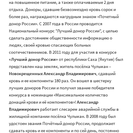
на повышенное питание, а также оплачиваемые 2 дня
отдыха. Доноры, сдавшие безвозмездно кровь сорок и
более раз, награждаются нагрудным знаком «Почетный
донор России». С 2007 года в России проводится
Национальный конкурс "Лучший донор России", с целью
сделать достоянием общественности информацию о
людях, своей кровью спасающих больных
соотечественников. В 2011 году для участия в конкурсе
«Лучший донор России»
от республики Саха (Якутия) был
представлен наш земляк, житель посёлка Чульман –
Новокрещенных Александр Владимирович
, сдавший
кровь и ее компоненты 180 раз. Он вошел в шестерку
лучших доноров России и получил звание победителя
конкурса в номинации «Максимальное количество
донаций крови и её компонентов»!
Александр
Владимирович
работает слесарем аварийной службы в
жилищной компании посёлка Чульман. В 2008 году был
удостоен звания Почётный донор России, продолжает
сдавать кровь и ее компоненты и по сей день, постоянно