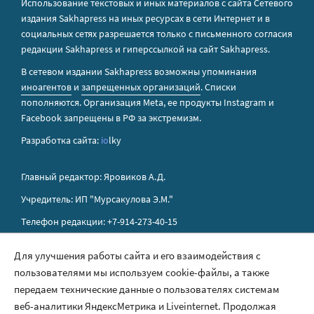
Использование текстовых и иных материалов с сайта Сетевого
издания Sakhapress на иных ресурсах в сети Интернет и в
социальных сетях разрешается только с письменного согласия
редакции Sakhapress и гиперссылкой на сайт Sakhapress.
В сетевом издании Sakhapress возможны упоминания
иноагентов
и
запрещенных организаций
. Списки
пополняются. Организация Metа, ее продукты Instagram и
Facebook запрещены в РФ за экстремизм.
Разработка сайта:
io
lky
Главный редактор: Яровиков А.Д.
Учредитель: ИП "Мурсакулова Э.М."
Телефон редакции: +7-914-273-40-15
E-mail редакции: sakhapress@mail.ru
Для улучшения работы сайта и его взаимодействия с
пользователями мы используем cookie-файлы, а также
Правила сайта
передаем технические данные о пользователях системам
Политика обработки персональных данных
веб-аналитики ЯндексМетрика и Liveinternet. Продолжая