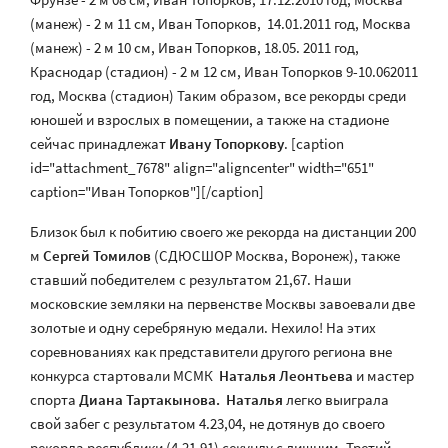
(манеж) - 2 м 11 см, Иван Топорков, 14.01.2011 год, Москва
(манеж) - 2 м 10 см, Иван Топорков, 18.05. 2011 год,
Краснодар (стадион) - 2 м 12 см, Иван Топорков 9-10.062011
год, Москва (стадион) Таким образом, все рекорды среди
юношей и взрослых в помещении, а также на стадионе
сейчас принадлежат
Ивану Топоркову
. [caption
id="attachment_7678" align="aligncenter" width="651"
caption="Иван Топорков"][/caption]
Близок был к побитию своего же рекорда на дистанции 200
м
Сергей Томилов
(СДЮСШОР Москва, Воронеж), также
ставший победителем с результатом 21,67. Наши
московские земляки на первенстве Москвы завоевали две
золотые и одну серебряную медали. Нехило! На этих
соревнованиях как представители другого региона вне
конкурса стартовали МСМК
Наталья Леонтьева
и мастер
спорта
Диана Тартакынова. Наталья
легко выиграла
свой забег с результатом 4.23,04, не дотянув до своего
рекорда республики (4.21,91) секунду с лишним. Третий