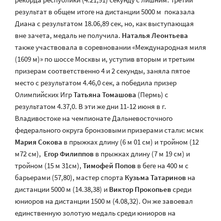
результат в общем итоге на дистанции 5000 м показала
Диана с результатом 18.06,89 сек, но, как выступающая
вне зачета, медаль не получила.
Наталья Леонтьева
также участвовала в соревновании «Международная миля
(1609 м)» по шоссе Москвы и, уступив вторым и третьим
призерам соответственно 4 и 2 секунды, заняла пятое
место с результатом 4.46,0 сек, а победила призер
Олимпийских Игр
Татьяна Томашова
(Пермь) с
результатом 4.37,0. В эти же дни 11-12 июня в г.
Владивостоке на чемпионате Дальневосточного
федерального округа бронзовыми призерами стали: мсмк
Мария Сокова
в прыжках длину (6 м 01 см) и тройном (12
м72 см),
Егор Филиппов
в прыжках длину (7 м 19 см) и
тройном (15 м 31см),
Тимофей Попов
в беге на 400 м с
барьерами (57,80), мастер спорта
Кузьма Татаринов
на
дистанции 5000 м (14.38,38) и
Виктор Прокопьев
среди
юниоров на дистанции 1500 м (4.08,32). Он же завоевал
единственную золотую медаль среди юниоров на