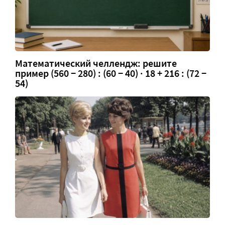
Математический челлендж: решите
пример (560 − 280) : (60 − 40) · 18 + 216 : (72 −
54)