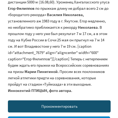
дистанции 5000 м (16.08,60). Уроженец Хангаласского улуса
Егор Филиппов
по прыжкам длину не добрал всего 2 см до
«бородатого рекорда»
Василия Николаева,
установленного аж 1983 году в г. Якутске. Егор медленно,
но необратимо приближается к рекорду
Николаева
. В
прошлом году у него уже был результат 7 м 17 см, а в этом
году на Кубке России в Сочи 25 мая он прыгнул на 7 м 14
см. И вот Владивостоке у него 7 м 19 см. [caption
id="attachment_7679" align="aligncenter" width="600"
caption="Егор Филиппов"][/caption] Теперь с нетерпением
будем ждать его прыжки на Всероссийских соревнованиях
на призы
Марии Пинигиной.
Просим всех поклонников
легкой атлетики придти на соревнования, которые
пройдут на стадион «Туймаада» в эти выходные.
Иннокентий ПТИЦЫН,
фото автора.
Прокомментировать