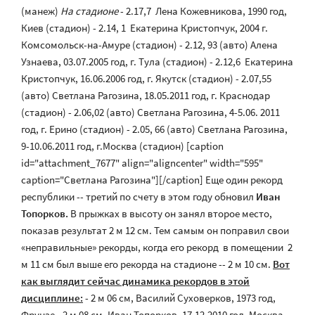
(манеж)
На стадионе
- 2.17,7 Лена Кожевникова, 1990 год,
Киев (стадион) - 2.14, 1 Екатерина Кристопчук, 2004 г.
Комсомольск-на-Амуре (стадион) - 2.12, 93 (авто) Алена
Узнаева, 03.07.2005 год, г. Тула (стадион) - 2.12,6 Екатерина
Кристопчук, 16.06.2006 год, г. Якутск (стадион) - 2.07,55
(авто) Светлана Рагозина, 18.05.2011 год, г. Краснодар
(стадион) - 2.06,02 (авто) Светлана Рагозина, 4-5.06. 2011
год, г. Ерино (стадион) - 2.05, 66 (авто) Светлана Рагозина,
9-10.06.2011 год, г.Москва (стадион) [caption
id="attachment_7677" align="aligncenter" width="595"
caption="Светлана Рагозина"][/caption] Еще один рекорд
республики -- третий по счету в этом году обновил
Иван
Топорков.
В прыжках в высоту он занял второе место,
показав результат 2 м 12 см. Тем самым он поправил свои
«неправильные» рекорды, когда его рекорд в помещении 2
м 11 см был выше его рекорда на стадионе -- 2 м 10 см.
Вот
как выглядит сейчас динамика рекордов в этой
дисциплине:
- 2 м 06 см, Василий Суховерков, 1973 год,
Фрунзе - 2 м 08 см, Иван Топорков, 17.12.2010 год, Москва