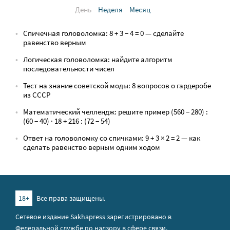
День
Неделя
Месяц
Спичечная головоломка: 8 + 3 − 4 = 0 — сделайте
равенство верным
Логическая головоломка: найдите алгоритм
последовательности чисел
Тест на знание советской моды: 8 вопросов о гардеробе
из СССР
Математический челлендж: решите пример (560 − 280) :
(60 − 40) · 18 + 216 : (72 − 54)
Ответ на головоломку со спичками: 9 + 3 × 2 = 2 — как
сделать равенство верным одним ходом
18+
Все права защищены.
Сетевое издание Sakhapress зарегистрировано в
Федеральной службе по надзору в сфере связи,