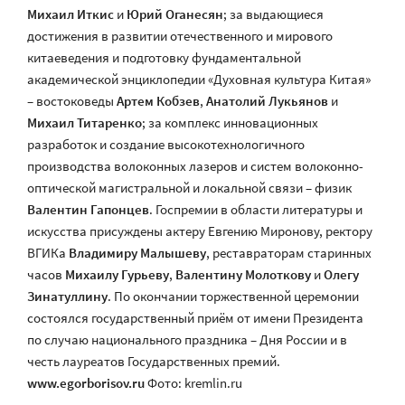
Михаил Иткис
и
Юрий Оганесян
; за выдающиеся
достижения в развитии отечественного и мирового
китаеведения и подготовку фундаментальной
академической энциклопедии «Духовная культура Китая»
– востоковеды
Артем Кобзев
,
Анатолий Лукьянов
и
Михаил Титаренко
; за комплекс инновационных
разработок и создание высокотехнологичного
производства волоконных лазеров и систем волоконно-
оптической магистральной и локальной связи – физик
Валентин Гапонцев
. Госпремии в области литературы и
искусства присуждены актеру Евгению Миронову, ректору
ВГИКа
Владимиру Малышеву
, реставраторам старинных
часов
Михаилу Гурьеву
,
Валентину Молоткову
и
Олегу
Зинатуллину
. По окончании торжественной церемонии
состоялся государственный приём от имени Президента
по случаю национального праздника – Дня России и в
честь лауреатов Государственных премий.
www.egorborisov.ru
Фото: kremlin.ru