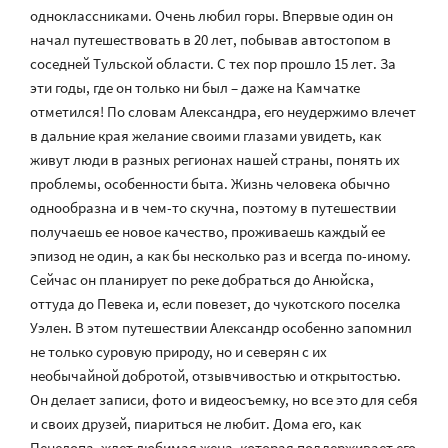
одноклассниками. Очень любил горы. Впервые один он
начал путешествовать в 20 лет, побывав автостопом в
соседней Тульской области. С тех пор прошло 15 лет. За
эти годы, где он только ни был – даже на Камчатке
отметился! По словам Александра, его неудержимо влечет
в дальние края желание своими глазами увидеть, как
живут люди в разных регионах нашей страны, понять их
проблемы, особенности быта. Жизнь человека обычно
однообразна и в чем-то скучна, поэтому в путешествии
получаешь ее новое качество, проживаешь каждый ее
эпизод не один, а как бы несколько раз и всегда по-иному.
Сейчас он планирует по реке добраться до Анюйска,
оттуда до Певека и, если повезет, до чукотского поселка
Уэлен. В этом путешествии Александр особенно запомнил
не только суровую природу, но и северян с их
необычайной добротой, отзывчивостью и открытостью.
Он делает записи, фото и видеосъемку, но все это для себя
и своих друзей, пиариться не любит. Дома его, как
Пенелопа, ждет любимая жена, которая поддерживает его