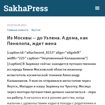
15:23 16.06.2011
Главные новости
Якутия
Из Москвы -- до Уэлена. А дома, как
Пенелопа, ждет жена
[caption id="attachment_8153" align="alignleft"
width="225" caption="Неугомонный Калашников"]
[/caption]
В Зырянке сейчас находится путешественник
из города Химки Московской области инженер-
испытатель космической техники Александр
Калашников. 9 мая он отправился автостопом через
Якутск, Магадан и нашу Зырянку на Чукотку. Месяца
через полтора путешествие должно закончиться – пора
на работу.
А началось все в раннем детстве, когда
мальчик с удовольствием ходил в походы с родителями и