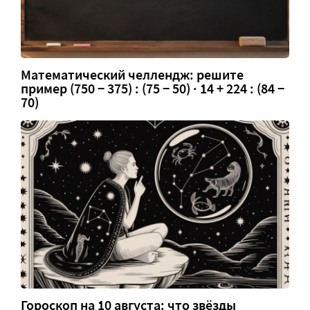
Математический челлендж: решите
пример (750 − 375) : (75 − 50) · 14 + 224 : (84 −
70)
Гороскоп на 10 августа: что звёзды