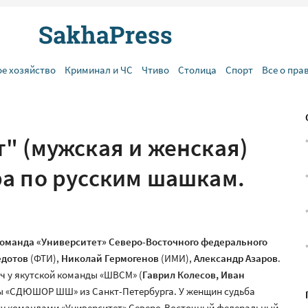
ое хозяйство
Криминал и ЧС
Чтиво
Столица
Спорт
Все о пра
" (мужская и женская)
а по русским шашкам.
команда «Университет» Северо-Восточного федерального
едотов
(ФТИ),
Николай Гермогенов
(ИМИ),
Александр Азаров
.
 у якутской команды «ШВСМ» (
Гаврил Колесов, Иван
нды «СДЮШОР ШШ» из Санкт-Петербурга. У женщин судьба
ду командами «Университет» Северо-Восточный федеральный