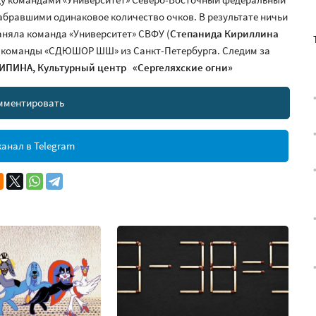
, набравшими одинаковое количество очков. В результате ничьи
аняла команда «Университет» СВФУ (
Степанида Кириллина
 у команды «СДЮШОР ШШ» из Санкт-Петербурга. Следим за
ТИПИНА,
Культурный центр «Сергеляхские огни»
мментировать
анал в Telegram