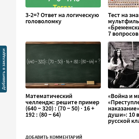
3-2=? Ответ на логическую
Тест на зн
головоломку
мультфил
«Бременск
7 вопросов
Математический
«Война и м
челлендж: решите пример
«Преступл
(640 − 320) : (70 − 50) · 16 +
наказание
192 : (80 − 64)
души»: 10 
русской кл
ДОБАВИТЬ КОММЕНТАРИЙ