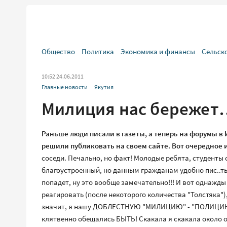
Общество
Политика
Экономика и финансы
Сельск
10:52 24.06.2011
Главные новости
Якутия
Милиция нас бережет…
Раньше люди писали в газеты, а теперь на форумы в
решили публиковать на своем сайте. Вот очередное и
соседи. Печально, но факт! Молодые ребята, студенты с
благоустроенный, но данным гражданам удобно пис..ть
попадет, ну это вообще замечательно!!! И вот однажды 
реагировать (после некоторого количества "Толстяка"),
значит, я нашу ДОБЛЕСТНУЮ "МИЛИЦИЮ" - "ПОЛИЦИЮ" к
клятвенно обещались БЫТЬ! Скакала я скакала около ок