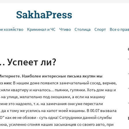
ое хозяйство
Криминал и ЧС
Чтиво
Столица
Спорт
Все о пра
 Успеет ли?
 Интернете. Наиболее интересные письма якутян мы
з них:
В нашем доме появился замечательный сосед, вернее,
няли квартиру и началось... пьянки, гулянки. Хоть дом наш и
 на улице, желательно под окошками, а если на машину
мне это надоело, т.к. на замечания они уже перестали
 да к тому же уселись на капот моей машины. В 00.07 вызвала
ак ее не обзови - суть одна! Сотрудники данной службы
на, усиленно сгоняя наших засыканцев со своего авто, при