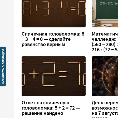
Спичечная головоломка: 8
Математич
+ 3 − 4 = 0 — сделайте
челлендж:
равенство верным
(560 − 280) :
216 : (72 − 5
Ответ на спичечную
День перем
головоломка: 5 + 2 = 72 —
возможнос
решение найдено
на 7 август