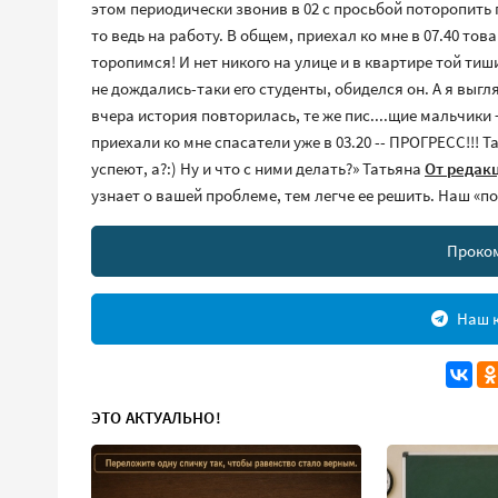
этом периодически звонив в 02 с просьбой поторопить па
то ведь на работу. В общем, приехал ко мне в 07.40 то
торопимся! И нет никого на улице и в квартире той тиш
не дождались-таки его студенты, обиделся он. А я выгл
вчера история повторилась, те же пис....щие мальчики +
приехали ко мне спасатели уже в 03.20 -- ПРОГРЕСС!!! Т
успеют, а?:) Ну и что с ними делать?» Татьяна
От редак
узнает о вашей проблеме, тем легче ее решить. Наш «
Проко
Наш к
ЭТО АКТУАЛЬНО!