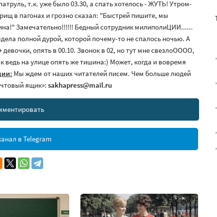
труль, т.к. уже было 03.30, а спать хотелось - ЖУТЬ! Утром-
варищ в пагонах и грозно сказал: "Быстрей пишите, мы
ина!" Замечательно!!!!!! Бедный сотрудник милиполиЦИИ......
ядела полной дурой, которой почему-то не спалось ночью. А
 девочки, опять в 00.10. Звонок в 02, но тут мне свезлоОООО,
ак ведь на улице опять же тишина:) Может, когда и вовремя
ции:
Мы ждем от наших читателей писем. Чем больше людей
почтовый ящик»:
sakhapress@mail.ru
мментировать
анал в Telegram