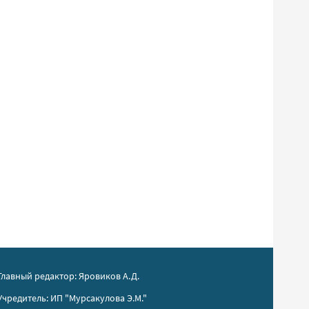
Главный редактор: Яровиков А.Д.
Учредитель: ИП "Мурсакулова Э.М."