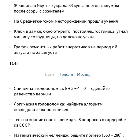
Женщина в Якутске украла 33 куста цветов с клумбы
после ссоры с сожителем
На Среднетюнгском месторождении прошли учения
Ключ в замке, окно открыто: постоялец гостиницы угнал
машину сотрудницы, но далеко не уехал
График ремонтных работ энергетиков на период с 8
августа по 23 августа
ТОП
День
Неделя
Месяц
Спичечная головоломка: 8 + 3 − 4 = 0 — сделайте
равенство верным
Логическая головоломка: найдите алгоритм
последовательности чисел
Тест на знание советской моды: 8 вопросов о гардеробе
из СССР
Математический челлендж: решите пример (560 − 280) :