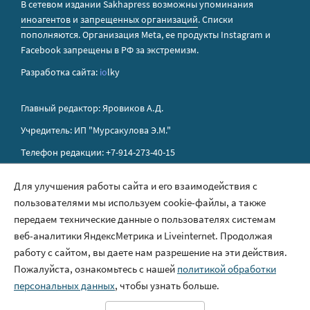
В сетевом издании Sakhapress возможны упоминания
иноагентов
и
запрещенных организаций
. Списки
пополняются. Организация Metа, ее продукты Instagram и
Facebook запрещены в РФ за экстремизм.
Разработка сайта:
io
lky
Главный редактор: Яровиков А.Д.
Учредитель: ИП "Мурсакулова Э.М."
Телефон редакции: +7-914-273-40-15
E-mail редакции: sakhapress@mail.ru
Для улучшения работы сайта и его взаимодействия с
пользователями мы используем cookie-файлы, а также
Правила сайта
передаем технические данные о пользователях системам
Политика обработки персональных данных
веб-аналитики ЯндексМетрика и Liveinternet. Продолжая
работу с сайтом, вы даете нам разрешение на эти действия.
Размещение рекламы
Пожалуйста, ознакомьтесь с нашей
политикой обработки
Контакты
персональных данных
, чтобы узнать больше.