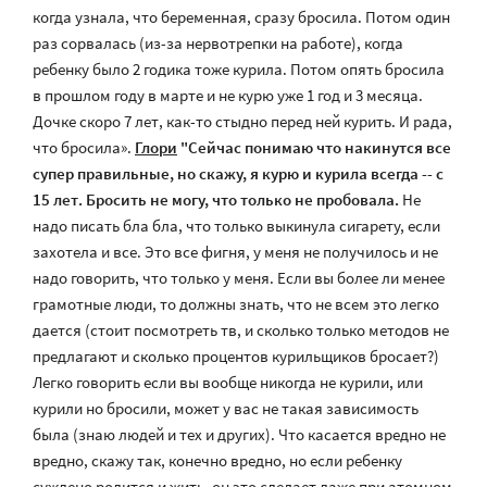
когда узнала, что беременная, сразу бросила. Потом один
раз сорвалась (из-за нервотрепки на работе), когда
ребенку было 2 годика тоже курила. Потом опять бросила
в прошлом году в марте и не курю уже 1 год и 3 месяца.
Дочке скоро 7 лет, как-то стыдно перед ней курить. И рада,
что бросила».
Глори
"Сейчас понимаю что накинутся все
супер правильные, но скажу, я курю и курила всегда -- с
15 лет. Бросить не могу, что только не пробовала.
Не
надо писать бла бла, что только выкинула сигарету, если
захотела и все. Это все фигня, у меня не получилось и не
надо говорить, что только у меня. Если вы более ли менее
грамотные люди, то должны знать, что не всем это легко
дается (стоит посмотреть тв, и сколько только методов не
предлагают и сколько процентов курильщиков бросает?)
Легко говорить если вы вообще никогда не курили, или
курили но бросили, может у вас не такая зависимость
была (знаю людей и тех и других). Что касается вредно не
вредно, скажу так, конечно вредно, но если ребенку
суждено родится и жить, он это сделает даже при атомном