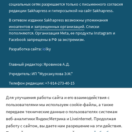
социальных сетях разрешается только с письменного согласия
редакции Sakhapress и гиперссылкой на сайт Sakhapress.
В сетевом издании Sakhapress возможны упоминания
иноагентов
и
запрещенных организаций
. Списки
пополняются. Организация Metа, ее продукты Instagram и
Facebook запрещены в РФ за экстремизм.
Разработка сайта:
io
lky
Главный редактор: Яровиков А.Д.
Учредитель: ИП "Мурсакулова Э.М."
Телефон редакции: +7-914-273-40-15
E-mail редакции: sakhapress@mail.ru
Для улучшения работы сайта и его взаимодействия с
пользователями мы используем cookie-файлы, а также
Правила сайта
передаем технические данные о пользователях системам
Политика обработки персональных данных
веб-аналитики ЯндексМетрика и Liveinternet. Продолжая
работу с сайтом, вы даете нам разрешение на эти действия.
Размещение рекламы