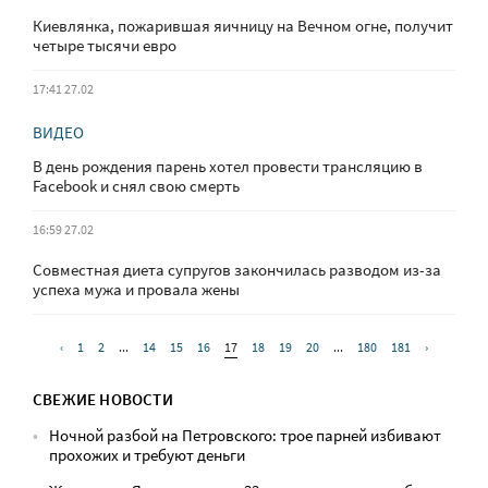
Киевлянка, пожарившая яичницу на Вечном огне, получит
четыре тысячи евро
17:41 27.02
ВИДЕО
В день рождения парень хотел провести трансляцию в
Facebook и снял свою смерть
16:59 27.02
Совместная диета супругов закончилась разводом из-за
успеха мужа и провала жены
‹
1
2
...
14
15
16
17
18
19
20
...
180
181
›
СВЕЖИЕ НОВОСТИ
Ночной разбой на Петровского: трое парней избивают
прохожих и требуют деньги