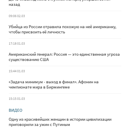
назад
09:06 02.03
Убийца из России отравила похожую на неё американку,
чтобы присвоить её личность
17:18 01.03
Американский генерал: Россия — это единственная угроза
существованию США
15:44 01.03
«Задача минимум - выход в финал». Афонин на
чемпионате мира в Бирмингеме
15:15 01.03
ВИДЕО
Одну из красивейших женщин в истории цивилизации
приговорили за ужин с Путиным