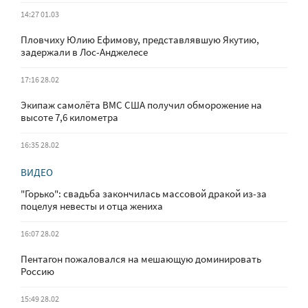
14:27 01.03
Пловчиху Юлию Ефимову, представлявшую Якутию,
задержали в Лос-Анджелесе
17:16 28.02
Экипаж самолёта ВМС США получил обморожение на
высоте 7,6 километра
16:35 28.02
ВИДЕО
"Горько": свадьба закончилась массовой дракой из-за
поцелуя невесты и отца жениха
16:07 28.02
Пентагон пожаловался на мешающую доминировать
Россию
15:49 28.02