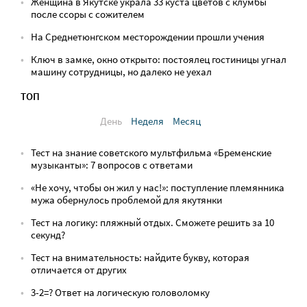
Женщина в Якутске украла 33 куста цветов с клумбы
после ссоры с сожителем
На Среднетюнгском месторождении прошли учения
Ключ в замке, окно открыто: постоялец гостиницы угнал
машину сотрудницы, но далеко не уехал
ТОП
День
Неделя
Месяц
Тест на знание советского мультфильма «Бременские
музыканты»: 7 вопросов с ответами
«Не хочу, чтобы он жил у нас!»: поступление племянника
мужа обернулось проблемой для якутянки
Тест на логику: пляжный отдых. Сможете решить за 10
секунд?
Тест на внимательность: найдите букву, которая
отличается от других
3-2=? Ответ на логическую головоломку