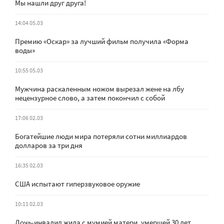
Мы нашли друг друга!
14:04 05.03
Премию «Оскар» за лучший фильм получила «Форма
воды»
10:55 05.03
Мужчина раскаленным ножом вырезал жене на лбу
нецензурное слово, а затем покончил с собой
17:06 02.03
Богатейшие люди мира потеряли сотни миллиардов
долларов за три дня
16:35 02.03
США испытают гиперзвуковое оружие
10:11 02.03
Дочь-инвалид жила с мумией матери, умершей 30 лет