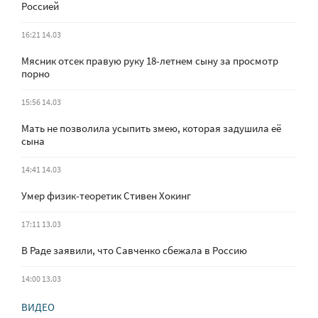
Россией
16:21 14.03
Мясник отсек правую руку 18-летнем сыну за просмотр
порно
15:56 14.03
Мать не позволила усыпить змею, которая задушила её
сына
14:41 14.03
Умер физик-теоретик Стивен Хокинг
17:11 13.03
В Раде заявили, что Савченко сбежала в Россию
14:00 13.03
ВИДЕО