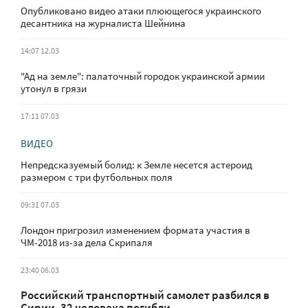
Опубликовано видео атаки плюющегося украинского
десантника на журналиста Шейнина
14:07 12.03
"Ад на земле": палаточный городок украинской армии
утонул в грязи
17:11 07.03
ВИДЕО
Непредсказуемый болид: к Земле несется астероид
размером с три футбольных поля
09:31 07.03
Лондон пригрозил изменением формата участия в
ЧМ-2018 из-за дела Скрипаля
23:40 06.03
Российский транспортный самолет разбился в
Сирии, 32 человека погибли