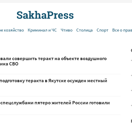
ое хозяйство
Криминал и ЧС
Чтиво
Столица
Спорт
Все о пра
вали совершить теракт на объекте воздушного
ника СВО
подготовку теракта в Якутске осужден местный
спецслужбами пятеро жителей России готовили