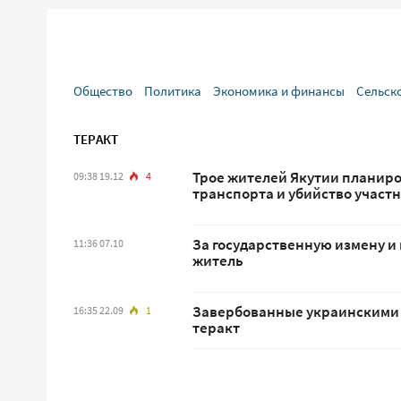
Общество
Политика
Экономика и финансы
Сельск
ТЕРАКТ
Трое жителей Якутии планиро
09:38 19.12
4
транспорта и убийство участ
За государственную измену и 
11:36 07.10
житель
Завербованные украинскими 
16:35 22.09
1
теракт