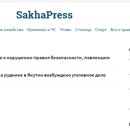
ое хозяйство
Криминал и ЧС
Чтиво
Столица
Спорт
Все о пра
ло о нарушении правил безопасности, повлекшем
а руднике в Якутии возбуждено уголовное дело