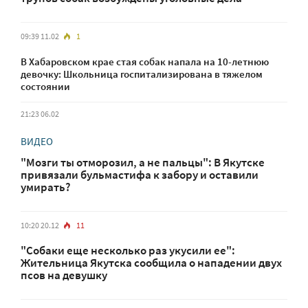
09:39 11.02
1
В Хабаровском крае стая собак напала на 10-летнюю
девочку: Школьница госпитализирована в тяжелом
состоянии
21:23 06.02
ВИДЕО
"Мозги ты отморозил, а не пальцы": В Якутске
привязали бульмастифа к забору и оставили
умирать?
10:20 20.12
11
"Собаки еще несколько раз укусили ее":
Жительница Якутска сообщила о нападении двух
псов на девушку