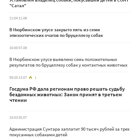
"Сатал"
11:04 11.08
В Нюрбинском улусе закрыто пять из семи
эпизоотических очагов по бруцеллезу собак
16:00 07.08
В Нюрбинском улусе выявлено семь положительных
результатов по бруцеллезу собак у контактных животных
09:20 13.07
1
Госдума РФ дала регионам право решать судьбу
бездомных животных: Закон принят в третьем
чтении
15:53 05.07
Администрация Сунтара заплатит 90 тысяч рублей за трех
покусанных собаками детей