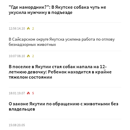
"Где намордник?": В Якутске собака чуть не
укусила мужчину в подъезде
12:56 14.10
2
В Сайсарском округе Якутска усилена работа по отлову
безнадзорных животных
10:07 08.10
2
В поселке в Якутии стая собак напала на 12-
летнюю девочку: Ребенок находится в крайне
тяжелом состоянии
18:01 19.07
5
О законе Якутии по обращению с животными без
владельцев
15:08 20.05