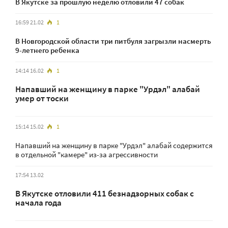
В Якутске за прошлую неделю отловили 47 собак
16:59 21.02
1
В Новгородской области три питбуля загрызли насмерть
9-летнего ребенка
14:14 16.02
1
Напавший на женщину в парке "Урдэл" алабай
умер от тоски
15:14 15.02
1
Напавший на женщину в парке "Урдэл" алабай содержится
в отдельной "камере" из-за агрессивности
17:54 13.02
В Якутске отловили 411 безнадзорных собак с
начала года