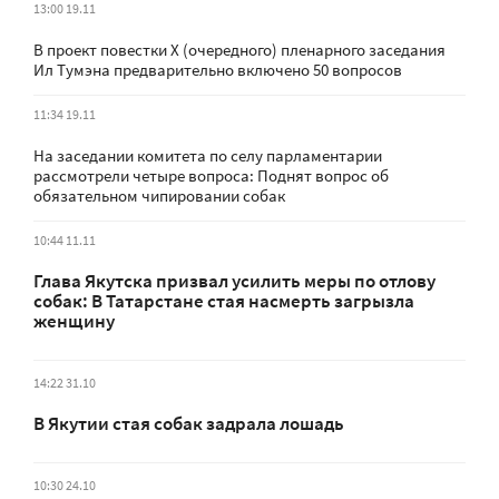
13:00 19.11
В проект повестки X (очередного) пленарного заседания
Ил Тумэна предварительно включено 50 вопросов
11:34 19.11
На заседании комитета по селу парламентарии
рассмотрели четыре вопроса: Поднят вопрос об
обязательном чипировании собак
10:44 11.11
Глава Якутска призвал усилить меры по отлову
собак: В Татарстане стая насмерть загрызла
женщину
14:22 31.10
В Якутии стая собак задрала лошадь
10:30 24.10