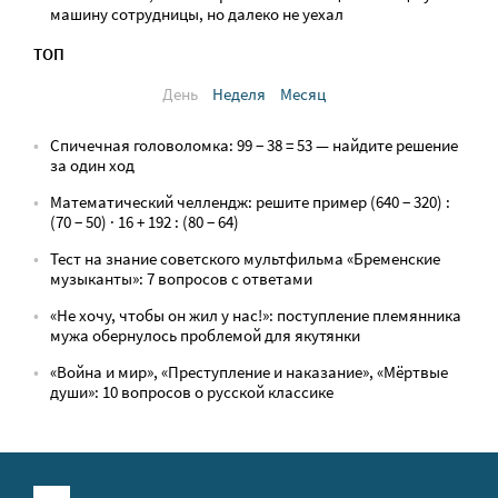
машину сотрудницы, но далеко не уехал
ТОП
День
Неделя
Месяц
Спичечная головоломка: 99 − 38 = 53 — найдите решение
за один ход
Математический челлендж: решите пример (640 − 320) :
(70 − 50) · 16 + 192 : (80 − 64)
Тест на знание советского мультфильма «Бременские
музыканты»: 7 вопросов с ответами
«Не хочу, чтобы он жил у нас!»: поступление племянника
мужа обернулось проблемой для якутянки
«Война и мир», «Преступление и наказание», «Мёртвые
души»: 10 вопросов о русской классике