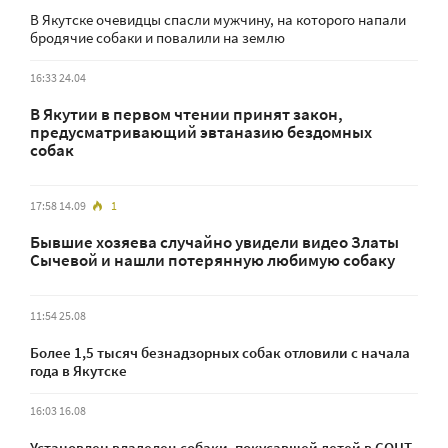
В Якутске очевидцы спасли мужчину, на которого напали
бродячие собаки и повалили на землю
16:33 24.04
В Якутии в первом чтении принят закон,
предусматривающий эвтаназию бездомных
собак
17:58 14.09
1
Бывшие хозяева случайно увидели видео Златы
Сычевой и нашли потерянную любимую собаку
11:54 25.08
Более 1,5 тысяч безнадзорных собак отловили с начала
года в Якутске
16:03 16.08
Установлен владелец собаки, покусавшей детей в СОНТ