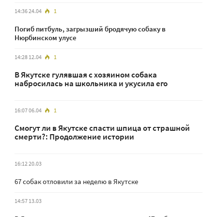
14:36 24.04
1
Погиб питбуль, загрызший бродячую собаку в
Нюрбинском улусе
14:28 12.04
1
В Якутске гулявшая с хозяином собака
набросилась на школьника и укусила его
16:07 06.04
1
Смогут ли в Якутске спасти шпица от страшной
смерти?: Продолжение истории
16:12 20.03
67 собак отловили за неделю в Якутске
14:57 13.03