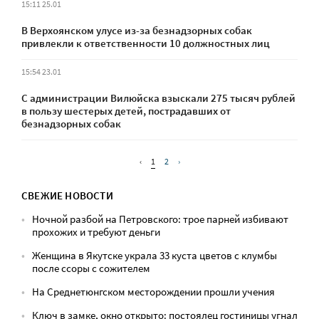
15:11 25.01
В Верхоянском улусе из-за безнадзорных собак
привлекли к ответственности 10 должностных лиц
15:54 23.01
С администрации Вилюйска взыскали 275 тысяч рублей
в пользу шестерых детей, пострадавших от
безнадзорных собак
‹
1
2
›
СВЕЖИЕ НОВОСТИ
Ночной разбой на Петровского: трое парней избивают
прохожих и требуют деньги
Женщина в Якутске украла 33 куста цветов с клумбы
после ссоры с сожителем
На Среднетюнгском месторождении прошли учения
Ключ в замке, окно открыто: постоялец гостиницы угнал