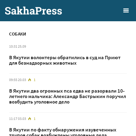
СОБАКИ
10:31 25.09
В Якутии волонтеры обратились в суд на Приют
для безнадзорных животных
09:55 20.03
1
В Якутии два огромных пса едва не разорвали 10-
летнего мальчика: Александр Бастрыкин поручил
возбудить уголовное дело
11:17 03.03
1
В Якутии по факту обнаружения изувеченных
трупов собак возбуждены уголовные дела