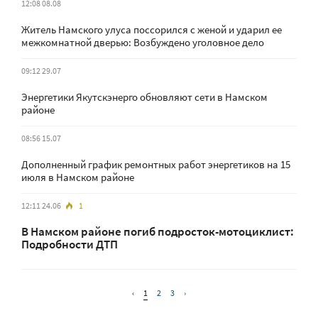
12:08 08.08
Житель Намского улуса поссорился с женой и ударил ее
межкомнатной дверью: Возбуждено уголовное дело
09:12 29.07
Энергетики Якутскэнерго обновляют сети в Намском
районе
08:56 15.07
Дополненный график ремонтных работ энергетиков на 15
июля в Намском районе
12:11 24.06
1
В Намском районе погиб подросток-мотоциклист:
Подробности ДТП
‹
1
2
3
›