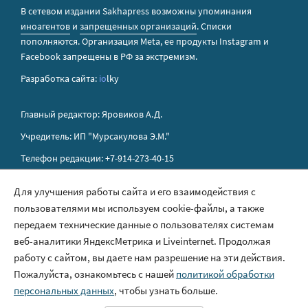
В сетевом издании Sakhapress возможны упоминания
иноагентов
и
запрещенных организаций
. Списки
пополняются. Организация Metа, ее продукты Instagram и
Facebook запрещены в РФ за экстремизм.
Разработка сайта:
io
lky
Главный редактор: Яровиков А.Д.
Учредитель: ИП "Мурсакулова Э.М."
Телефон редакции: +7-914-273-40-15
E-mail редакции: sakhapress@mail.ru
Для улучшения работы сайта и его взаимодействия с
пользователями мы используем cookie-файлы, а также
Правила сайта
передаем технические данные о пользователях системам
Политика обработки персональных данных
веб-аналитики ЯндексМетрика и Liveinternet. Продолжая
работу с сайтом, вы даете нам разрешение на эти действия.
Размещение рекламы
Пожалуйста, ознакомьтесь с нашей
политикой обработки
Контакты
персональных данных
, чтобы узнать больше.