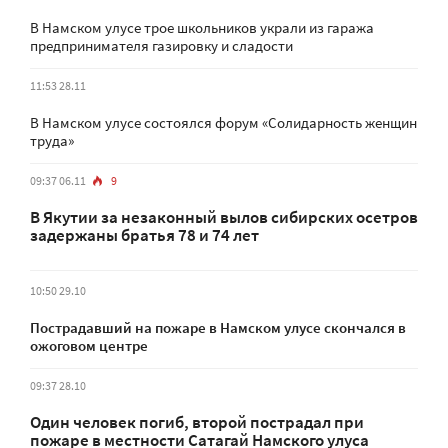
В Намском улусе трое школьников украли из гаража
предпринимателя газировку и сладости
11:53 28.11
В Намском улусе состоялся форум «Солидарность женщин
труда»
09:37 06.11
9
В Якутии за незаконный вылов сибирских осетров
задержаны братья 78 и 74 лет
10:50 29.10
Пострадавший на пожаре в Намском улусе скончался в
ожоговом центре
09:37 28.10
Один человек погиб, второй пострадал при
пожаре в местности Сатагай Намского улуса