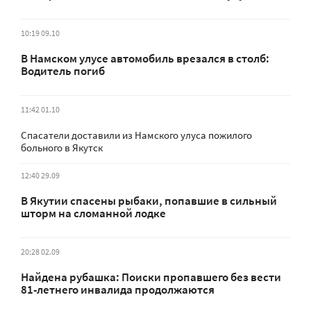
10:19 09.10
В Намском улусе автомобиль врезался в столб:
Водитель погиб
11:42 01.10
Спасатели доставили из Намского улуса пожилого
больного в Якутск
12:40 29.09
В Якутии спасены рыбаки, попавшие в сильный
шторм на сломанной лодке
20:28 02.09
Найдена рубашка: Поиски пропавшего без вести
81-летнего инвалида продолжаются