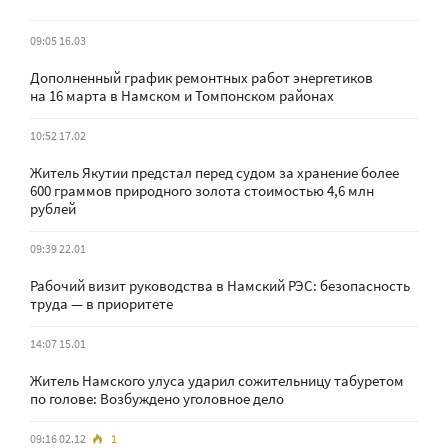
09:05 16.03
Дополненный график ремонтных работ энергетиков
на 16 марта в Намском и Томпонском районах
10:52 17.02
Житель Якутии предстал перед судом за хранение более
600 граммов природного золота стоимостью 4,6 млн
рублей
09:39 22.01
Рабочий визит руководства в Намский РЭС: безопасность
труда — в приоритете
14:07 15.01
Житель Намского улуса ударил сожительницу табуретом
по голове: Возбуждено уголовное дело
09:16 02.12
1