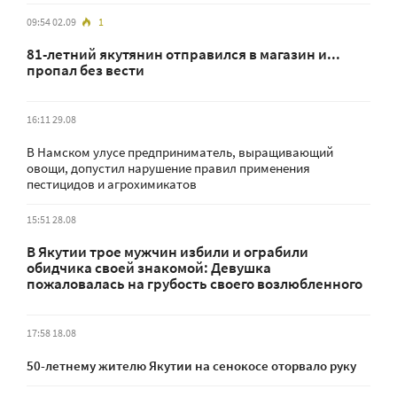
09:54 02.09
1
81-летний якутянин отправился в магазин и...
пропал без вести
16:11 29.08
В Намском улусе предприниматель, выращивающий
овощи, допустил нарушение правил применения
пестицидов и агрохимикатов
15:51 28.08
В Якутии трое мужчин избили и ограбили
обидчика своей знакомой: Девушка
пожаловалась на грубость своего возлюбленного
17:58 18.08
50-летнему жителю Якутии на сенокосе оторвало руку