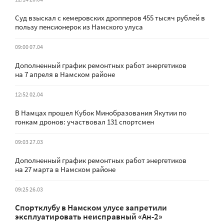
Суд взыскал с кемеровских дропперов 455 тысяч рублей в
пользу пенсионерок из Намского улуса
09:00 07.04
Дополненный график ремонтных работ энергетиков
на 7 апреля в Намском районе
12:52 02.04
В Намцах прошел Кубок Минобразования Якутии по
гонкам дронов: участвовал 131 спортсмен
09:03 27.03
Дополненный график ремонтных работ энергетиков
на 27 марта в Намском районе
09:25 26.03
Спортклубу в Намском улусе запретили
эксплуатировать неисправный «Ан-2»