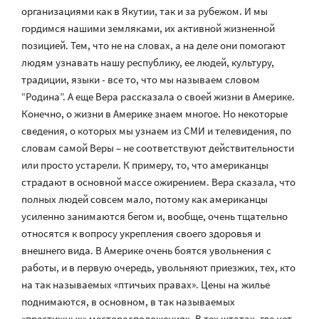
организациями как в Якутии, так и за рубежом. И мы
гордимся нашими земляками, их активной жизненной
позицией. Тем, что не на словах, а на деле они помогают
людям узнавать нашу республику, ее людей, культуру,
традиции, языки - все то, что мы называем словом
“Родина”. А еще Вера рассказала о своей жизни в Америке.
Конечно, о жизни в Америке знаем многое. Но некоторые
сведения, о которых мы узнаем из СМИ и телевидения, по
словам самой Веры – не соответствуют действительности
или просто устарели. К примеру, то, что американцы
страдают в основной массе ожирением. Вера сказала, что
полных людей совсем мало, потому как американцы
усиленно занимаются бегом и, вообще, очень тщательно
относятся к вопросу укрепления своего здоровья и
внешнего вида. В Америке очень боятся увольнения с
работы, и в первую очередь, увольняют приезжих, тех, кто
на так называемых «птичьих правах». Цены на жилье
поднимаются, в основном, в так называемых
«престижных» месторасположениях. В тех штатах, где нет