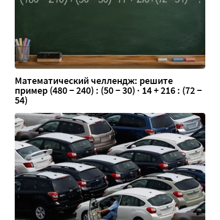
Математический челлендж: решите
пример (480 − 240) : (50 − 30) · 14 + 216 : (72 −
54)