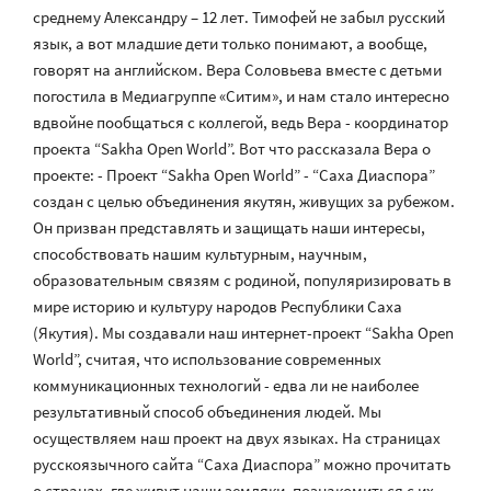
среднему Александру – 12 лет. Тимофей не забыл русский
язык, а вот младшие дети только понимают, а вообще,
говорят на английском. Вера Соловьева вместе с детьми
погостила в Медиагруппе «Ситим», и нам стало интересно
вдвойне пообщаться с коллегой, ведь Вера - координатор
проекта “Sakha Open World”. Вот что рассказала Вера о
проекте: - Проект “Sakha Open World” - “Саха Диаспора”
создан с целью объединения якутян, живущих за рубежом.
Он призван представлять и защищать наши интересы,
способствовать нашим культурным, научным,
образовательным связям c родиной, популяризировать в
мире историю и культуру народов Республики Саха
(Якутия). Мы создавали наш интернет-проект “Sakha Open
World”, считая, что использование современных
коммуникационных технологий - едва ли не наиболее
результативный способ объединения людей. Мы
осуществляем наш проект на двух языках. На страницах
русскоязычного сайта “Саха Диаспора” можно прочитать
о странах, где живут наши земляки, познакомиться с их