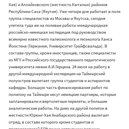
Хая) и Аллайховского (местность Кыталык) районов
Республики Саха (Якутия). Уже четыре дня работает в поле
группа специалистов из Москвы и Якутска, сегодня
улетела туда же на полевые работы международная
российско-немецкая экспедиция под руководством
всемирно известного палеоэколога и геоэколога Ханса
Йоостена (Германия, Университет Грайфсвальда). В
составе группы, кроме иностранцев, также специалисты
из МГУ и Российского государственного педагогического
университета имени А.И.Герцена. 24 июля на работу в
другой международной экспедиции на Таймырский
полуостров вылетает группа студентов и аспирантов
кафедры. Большую часть финансирования работ по
полигону на Таймыре несут немецкие партнеры, которые
запланировали и вертолетные перелеты, и большие
аналитические работы. На днях на другой полигон в
местности Юрюнг-Хая Анабарского района вылетает
отряд, в составе которого кроме студентов и
преподавателей БГФ также сотрудники ведущих