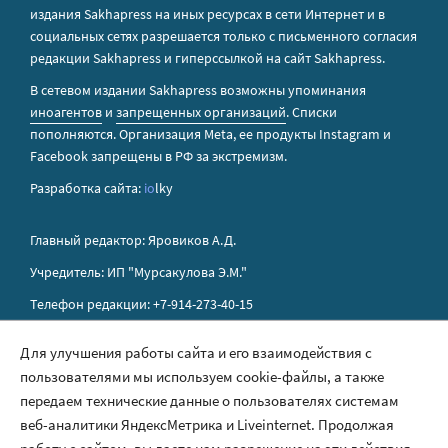
издания Sakhapress на иных ресурсах в сети Интернет и в
социальных сетях разрешается только с письменного согласия
редакции Sakhapress и гиперссылкой на сайт Sakhapress.
В сетевом издании Sakhapress возможны упоминания
иноагентов
и
запрещенных организаций
. Списки
пополняются. Организация Metа, ее продукты Instagram и
Facebook запрещены в РФ за экстремизм.
Разработка сайта:
io
lky
Главный редактор: Яровиков А.Д.
Учредитель: ИП "Мурсакулова Э.М."
Телефон редакции: +7-914-273-40-15
E-mail редакции: sakhapress@mail.ru
Для улучшения работы сайта и его взаимодействия с
пользователями мы используем cookie-файлы, а также
Правила сайта
передаем технические данные о пользователях системам
Политика обработки персональных данных
веб-аналитики ЯндексМетрика и Liveinternet. Продолжая