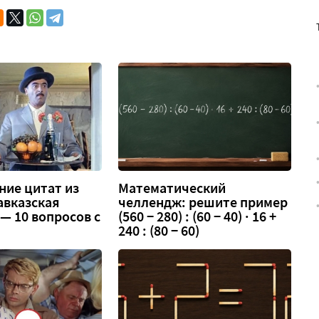
ание цитат из
Математический
авказская
челлендж: решите пример
— 10 вопросов с
(560 − 280) : (60 − 40) · 16 +
240 : (80 − 60)