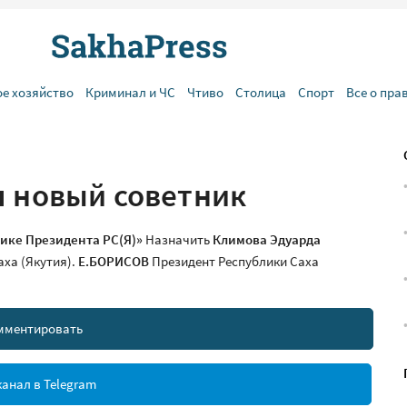
ое хозяйство
Криминал и ЧС
Чтиво
Столица
Спорт
Все о пра
я новый советник
нике Президента РС(Я)»
Назначить
Климова Эдуарда
ха (Якутия).
Е.БОРИСОВ
Президент Республики Саха
мментировать
анал в Telegram