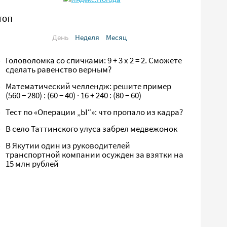
ТОП
День
Неделя
Месяц
Головоломка со спичками: 9 + 3 х 2 = 2. Сможете
сделать равенство верным?
Математический челлендж: решите пример
(560 − 280) : (60 − 40) · 16 + 240 : (80 − 60)
Тест по «Операции „Ы“»: что пропало из кадра?
В село Таттинского улуса забрел медвежонок
В Якутии один из руководителей
транспортной компании осужден за взятки на
15 млн рублей