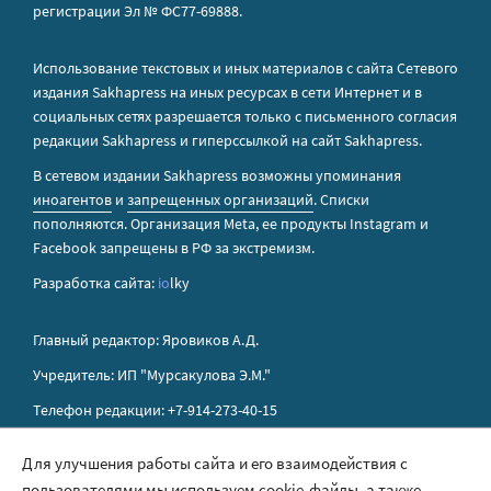
регистрации Эл № ФС77-69888.
Использование текстовых и иных материалов с сайта Сетевого
издания Sakhapress на иных ресурсах в сети Интернет и в
социальных сетях разрешается только с письменного согласия
редакции Sakhapress и гиперссылкой на сайт Sakhapress.
В сетевом издании Sakhapress возможны упоминания
иноагентов
и
запрещенных организаций
. Списки
пополняются. Организация Metа, ее продукты Instagram и
Facebook запрещены в РФ за экстремизм.
Разработка сайта:
io
lky
Главный редактор: Яровиков А.Д.
Учредитель: ИП "Мурсакулова Э.М."
Телефон редакции: +7-914-273-40-15
E-mail редакции: sakhapress@mail.ru
Для улучшения работы сайта и его взаимодействия с
пользователями мы используем cookie-файлы, а также