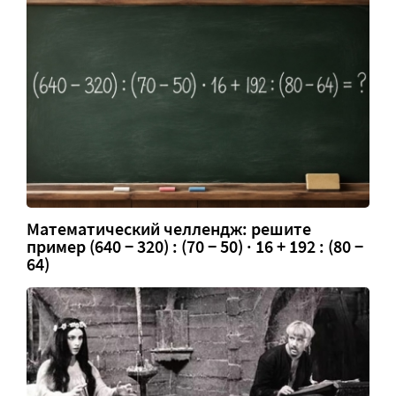
Математический челлендж: решите
пример (640 − 320) : (70 − 50) · 16 + 192 : (80 −
64)