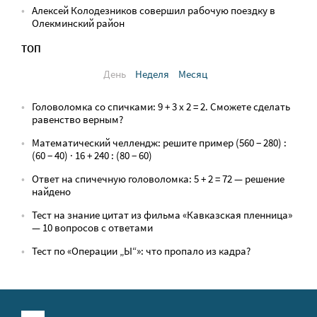
Алексей Колодезников совершил рабочую поездку в
Олекминский район
ТОП
День
Неделя
Месяц
Головоломка со спичками: 9 + 3 х 2 = 2. Сможете сделать
равенство верным?
Математический челлендж: решите пример (560 − 280) :
(60 − 40) · 16 + 240 : (80 − 60)
Ответ на спичечную головоломка: 5 + 2 = 72 — решение
найдено
Тест на знание цитат из фильма «Кавказская пленница»
— 10 вопросов с ответами
Тест по «Операции „Ы“»: что пропало из кадра?