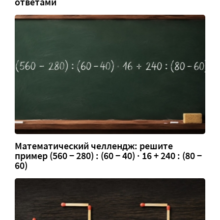
ответами
Математический челлендж: решите
пример (560 − 280) : (60 − 40) · 16 + 240 : (80 −
60)