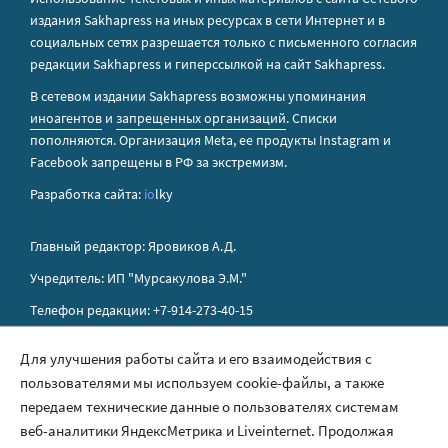
издания Sakhapress на иных ресурсах в сети Интернет и в
социальных сетях разрешается только с письменного согласия
редакции Sakhapress и гиперссылкой на сайт Sakhapress.
В сетевом издании Sakhapress возможны упоминания
иноагентов
и
запрещенных организаций
. Списки
пополняются. Организация Metа, ее продукты Instagram и
Facebook запрещены в РФ за экстремизм.
Разработка сайта:
io
lky
Главный редактор: Яровиков А.Д.
Учредитель: ИП "Мурсакулова Э.М."
Телефон редакции: +7-914-273-40-15
E-mail редакции: sakhapress@mail.ru
Для улучшения работы сайта и его взаимодействия с
пользователями мы используем cookie-файлы, а также
Правила сайта
передаем технические данные о пользователях системам
Политика обработки персональных данных
веб-аналитики ЯндексМетрика и Liveinternet. Продолжая