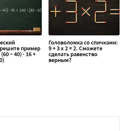
еский
Головоломка со спичками:
 решите пример
9 + 3 х 2 = 2. Сможете
 (60 − 40) · 16 +
сделать равенство
0)
верным?