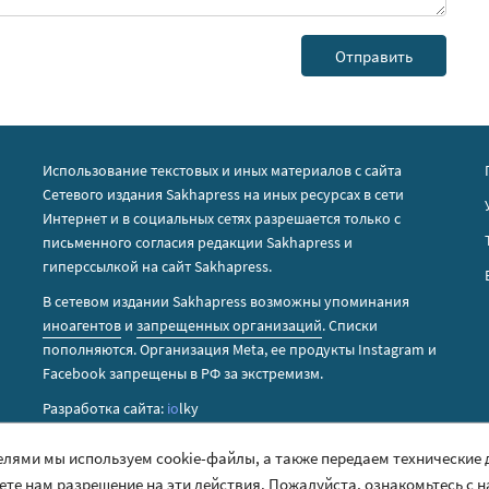
Использование текстовых и иных материалов с сайта
Сетевого издания Sakhapress на иных ресурсах в сети
Интернет и в социальных сетях разрешается только с
письменного согласия редакции Sakhapress и
гиперссылкой на сайт Sakhapress.
В сетевом издании Sakhapress возможны упоминания
иноагентов
и
запрещенных организаций
. Списки
пополняются. Организация Metа, ее продукты Instagram и
Facebook запрещены в РФ за экстремизм.
Разработка сайта:
io
lky
елями мы используем cookie-файлы, а также передаем технические
аете нам разрешение на эти действия. Пожалуйста, ознакомьтесь с 