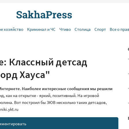
ое хозяйство
Криминал и ЧС
Чтиво
Столица
Спорт
Все о пра
е: Классный детсад
орд Хауса"
в Интернете. Наиболее интересные сообщения мы решили
д, как на открытке - яркий, позитивный. На игровой
олина. Вот построил бы ЗЮВ несколько таких детсадов,
iki.ykt.ru
мментировать