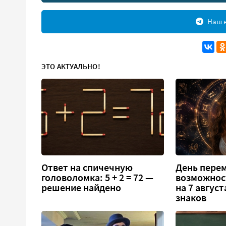
Наш к
ЭТО АКТУАЛЬНО!
Ответ на спичечную
День перем
головоломка: 5 + 2 = 72 —
возможнос
решение найдено
на 7 август
знаков