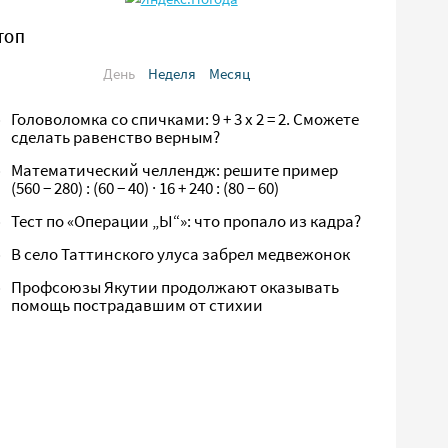
ТОП
День
Неделя
Месяц
Головоломка со спичками: 9 + 3 х 2 = 2. Сможете
сделать равенство верным?
Математический челлендж: решите пример
(560 − 280) : (60 − 40) · 16 + 240 : (80 − 60)
Тест по «Операции „Ы“»: что пропало из кадра?
В село Таттинского улуса забрел медвежонок
Профсоюзы Якутии продолжают оказывать
помощь пострадавшим от стихии