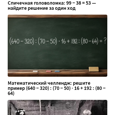
Спичечная головоломка: 99 − 38 = 53 —
найдите решение за один ход
Математический челлендж: решите
пример (640 − 320) : (70 − 50) · 16 + 192 : (80 −
64)