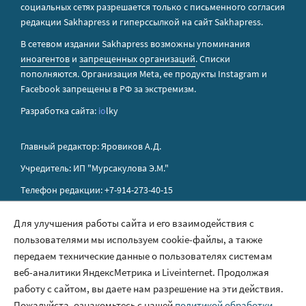
социальных сетях разрешается только с письменного согласия
редакции Sakhapress и гиперссылкой на сайт Sakhapress.
В сетевом издании Sakhapress возможны упоминания
иноагентов
и
запрещенных организаций
. Списки
пополняются. Организация Metа, ее продукты Instagram и
Facebook запрещены в РФ за экстремизм.
Разработка сайта:
io
lky
Главный редактор: Яровиков А.Д.
Учредитель: ИП "Мурсакулова Э.М."
Телефон редакции: +7-914-273-40-15
E-mail редакции: sakhapress@mail.ru
Для улучшения работы сайта и его взаимодействия с
пользователями мы используем cookie-файлы, а также
Правила сайта
передаем технические данные о пользователях системам
Политика обработки персональных данных
веб-аналитики ЯндексМетрика и Liveinternet. Продолжая
работу с сайтом, вы даете нам разрешение на эти действия.
Размещение рекламы
Пожалуйста, ознакомьтесь с нашей
политикой обработки