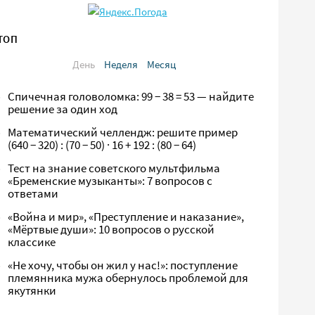
ТОП
День
Неделя
Месяц
Спичечная головоломка: 99 − 38 = 53 — найдите
решение за один ход
Математический челлендж: решите пример
(640 − 320) : (70 − 50) · 16 + 192 : (80 − 64)
Тест на знание советского мультфильма
«Бременские музыканты»: 7 вопросов с
ответами
«Война и мир», «Преступление и наказание»,
«Мёртвые души»: 10 вопросов о русской
классике
«Не хочу, чтобы он жил у нас!»: поступление
племянника мужа обернулось проблемой для
якутянки