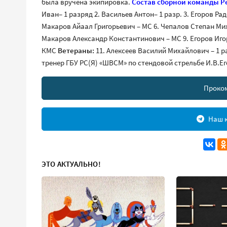
была вручена экипировка.
Состав сборной команды Ре
Иван– 1 разряд 2. Васильев Антон– 1 разр. 3. Егоров Ра
Макаров Айаал Григорьевич – МС 6. Чепалов Степан Ми
Макаров Александр Константинович – МС 9. Егоров Иго
КМС
Ветераны:
11. Алексеев Василий Михайлович – 1 
тренер ГБУ РС(Я) «ШВСМ» по стендовой стрельбе И.В.Е
Проко
Наш к
ЭТО АКТУАЛЬНО!