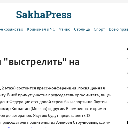
ое хозяйство
Криминал и ЧС
Чтиво
Столица
Спорт
Все о пра
ы "выстрелить" на
, 2 этаж) состоится пресс-конференция, посвященная
нгу.
В ней примут участие председатель оргкомитета, вице-
дент Федерации стендовой стрельбы и спортинга Якутии
димир Коньшин
(Москва) и другие. В чемпионате примет
ров до ветеранов. Якутию будут представлять 12
м председателя правительства
Алексея Стручковым,
где им