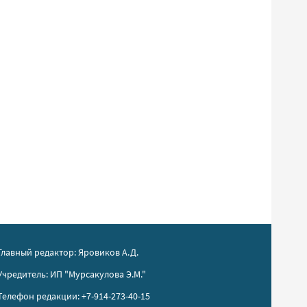
Главный редактор: Яровиков А.Д.
Учредитель: ИП "Мурсакулова Э.М."
Телефон редакции: +7-914-273-40-15