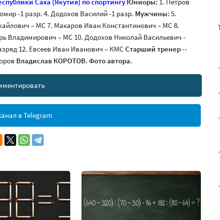
спублики Саха (Якутия)
по спортингу
Юниоры:
1. Петров
домир -1 разр. 4. Додохов Василий -1 разр.
Мужчины:
5.
хайлович – МС 7. Макаров Иван Константинович – МС 8.
рь Владимирович – МС 10. Додохов Николай Васильевич -
разряд 12. Евсеев Иван Иванович – КМС
Старший тренер
--
горов
Владислав КОРОТОВ.
Фото автора.
мментировать
анал в Telegram