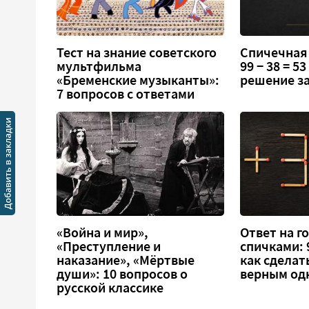
Тест на знание советского
Спичечная
мультфильма
99 − 38 = 5
«Бременские музыканты»:
решение за
7 вопросов с ответами
«Война и мир»,
Ответ на г
«Преступление и
спичками: 9
наказание», «Мёртвые
как сделат
души»: 10 вопросов о
верным од
русской классике