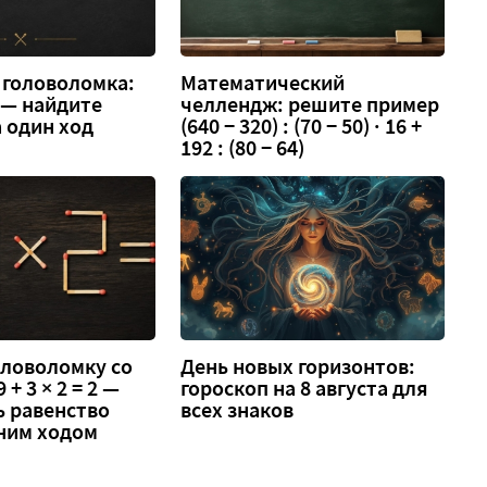
 головоломка:
Математический
3 — найдите
челлендж: решите пример
 один ход
(640 − 320) : (70 − 50) · 16 +
192 : (80 − 64)
оловоломку со
День новых горизонтов:
 + 3 × 2 = 2 —
гороскоп на 8 августа для
ь равенство
всех знаков
ним ходом