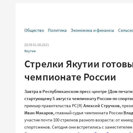
Общество
Политика
Экономика и финансы
Сельск
20:35 01.08.2011
Якутия
Стрелки Якутии готов
чемпионате России
Завтра в Республиканском пресс-центре (Дом печати
стартующему 5 августа чемпионату России по спорти
премьер правительства РС(Я)
Алексей Стручков,
прези
Иван Макаров,
главный судья чемпионата России
Вла
участие почти 100 стрелков разного возраста: от юнио
спортсменов. Сегодня они встретились с заместителе