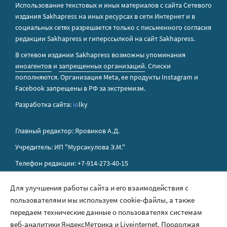
Использование текстовых и иных материалов с сайта Сетевого
издания Sakhapress на иных ресурсах в сети Интернет и в
социальных сетях разрешается только с письменного согласия
редакции Sakhapress и гиперссылкой на сайт Sakhapress.
В сетевом издании Sakhapress возможны упоминания
иноагентов
и
запрещенных организаций
. Списки
пополняются. Организация Metа, ее продукты Instagram и
Facebook запрещены в РФ за экстремизм.
Разработка сайта:
io
lky
Главный редактор: Яровиков А.Д.
Учредитель: ИП "Мурсакулова Э.М."
Телефон редакции: +7-914-273-40-15
E-mail редакции: sakhapress@mail.ru
Для улучшения работы сайта и его взаимодействия с
пользователями мы используем cookie-файлы, а также
Правила сайта
передаем технические данные о пользователях системам
Политика обработки персональных данных
веб-аналитики ЯндексМетрика и Liveinternet. Продолжая