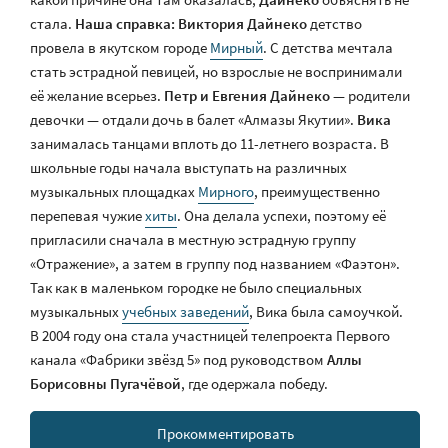
стала.
Наша справка:
Виктория Дайнеко
детство
провела в якутском городе
Мирный
. С детства мечтала
стать эстрадной певицей, но взрослые не воспринимали
её желание всерьез.
Петр и Евгения Дайнеко
— родители
девочки — отдали дочь в балет «Алмазы Якутии».
Вика
занималась танцами вплоть до 11-летнего возраста. В
школьные годы начала выступать на различных
музыкальных площадках
Мирного
, преимущественно
перепевая чужие
хиты
. Она делала успехи, поэтому её
пригласили сначала в местную эстрадную группу
«Отражение», а затем в группу под названием «Фаэтон».
Так как в маленьком городке не было специальных
музыкальных
учебных заведений
, Вика была самоучкой.
В 2004 году она стала участницей телепроекта Первого
канала «Фабрики звёзд 5» под руководством
Аллы
Борисовны Пугачёвой
, где одержала победу.
Прокомментировать