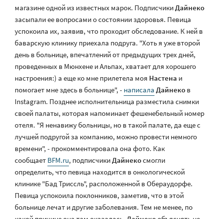
магазине одной из известных марок. Подписчики
Дайнеко
засыпали ее вопросами о состоянии здоровья. Певица
успокоила их, заявив, что проходит обследование. К ней в
баварскую клинику приехала подруга. "Хоть я уже второй
день в больнице, впечатлений от предыдущих трех дней,
проведенных в Мюнхене и Альпах, хватает для хорошего
настроения:) а еще ко мне прилетела моя
Настена
и
помогает мне здесь в больнице", -
написала
Дайнеко
в
Instagram. Позднее исполнительница разместила снимки
своей палаты, которая напоминает фешенебельный номер
отеля. "Я ненавижу больницы, но в такой палате, да еще с
лучшей подругой за компанию, можно провести немного
времени", - прокомментировала она фото. Как
сообщает
BFM.ru
, подписчики
Дайнеко
смогли
определить, что певица находится в онкологической
клинике "Бад Триссль", расположенной в Обераудорфе.
Певица успокоила поклонников, заметив, что в этой
больнице лечат и другие заболевания. Тем не менее, по
какой причине она там оказалась,
Дайнеко
объяснять не