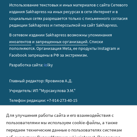
Использование текстовых и иных материалов с сайта Сетевого
издания Sakhapress на иных ресурсах в сети Интернет и в
социальных сетях разрешается только с письменного согласия
редакции Sakhapress и гиперссылкой на сайт Sakhapress.
В сетевом издании Sakhapress возможны упоминания
иноагентов
и
запрещенных организаций
. Списки
пополняются. Организация Metа, ее продукты Instagram и
Facebook запрещены в РФ за экстремизм.
Разработка сайта:
io
lky
Главный редактор: Яровиков А.Д.
Учредитель: ИП "Мурсакулова Э.М."
Телефон редакции: +7-914-273-40-15
E-mail редакции: sakhapress@mail.ru
Для улучшения работы сайта и его взаимодействия с
пользователями мы используем cookie-файлы, а также
Правила сайта
передаем технические данные о пользователях системам
Политика обработки персональных данных