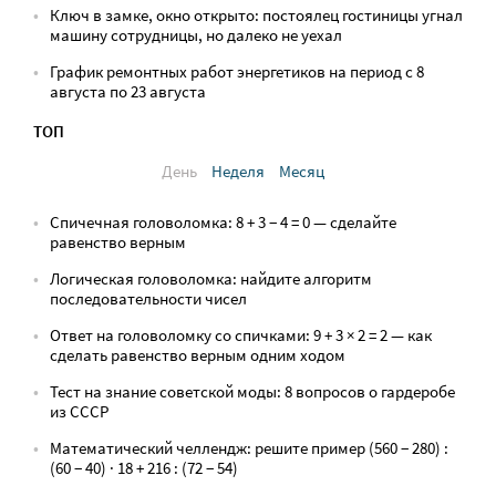
Ключ в замке, окно открыто: постоялец гостиницы угнал
машину сотрудницы, но далеко не уехал
График ремонтных работ энергетиков на период с 8
августа по 23 августа
ТОП
День
Неделя
Месяц
Спичечная головоломка: 8 + 3 − 4 = 0 — сделайте
равенство верным
Логическая головоломка: найдите алгоритм
последовательности чисел
Ответ на головоломку со спичками: 9 + 3 × 2 = 2 — как
сделать равенство верным одним ходом
Тест на знание советской моды: 8 вопросов о гардеробе
из СССР
Математический челлендж: решите пример (560 − 280) :
(60 − 40) · 18 + 216 : (72 − 54)