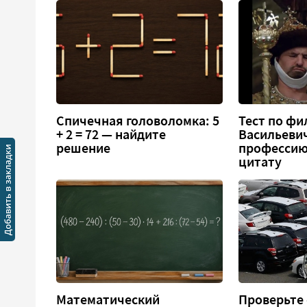
Спичечная головоломка: 5
Тест по фи
+ 2 = 72 — найдите
Васильеви
решение
профессию
цитату
Математический
Проверьте 