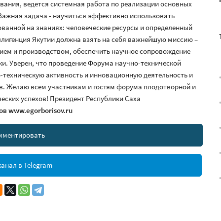
ания, ведется системная работа по реализации основных
Важная задача - научиться эффективно использовать
ованной на знаниях: человеческие ресурсы и определенный
ллигенция Якутии должна взять на себя важнейшую миссию –
ием и производством, обеспечить научное сопровождение
ки. Уверен, что проведение Форума научно-технической
о-техническую активность и инновационную деятельность и
ов. Желаю всем участникам и гостям форума плодотворной и
еских успехов! Президент Республики Саха
в
www.egorborisov.ru
мментировать
анал в Telegram