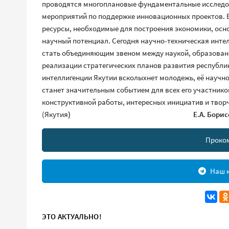
проводятся многоплановые фундаментальные исследов
мероприятий по поддержке инновационных проектов. 
ресурсы, необходимые для построения экономики, осн
научный потенциал. Сегодня научно-техническая инте
стать объединяющим звеном между наукой, образован
реализации стратегических планов развития республи
интеллигенции Якутии всколыхнет молодежь, её научн
станет значительным событием для всех его участник
конструктивной работы, интересных инициатив и творч
(Якутия
) Е.А. Борисо
Проко
Наш к
ЭТО АКТУАЛЬНО!