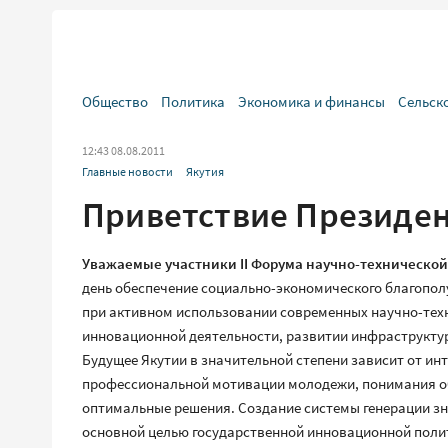
Общество
Политика
Экономика и финансы
Сельск
12:43 08.08.2011
Главные новости
Якутия
Приветствие Президен
Уважаемые участники II Форума научно-технической
день обеспечение социально-экономического благопол
при активном использовании современных научно-тех
инновационной деятельности, развитии инфраструктур
Будущее Якутии в значительной степени зависит от инт
профессиональной мотивации молодежи, понимания об
оптимальные решения. Создание системы генерации зн
основной целью государственной инновационной полит