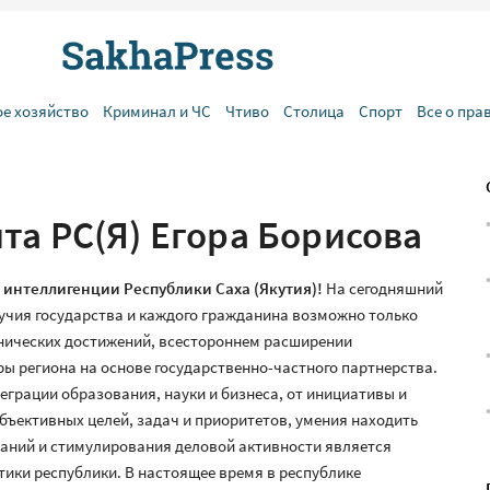
ое хозяйство
Криминал и ЧС
Чтиво
Столица
Спорт
Все о пра
та РС(Я) Егора Борисова
 интеллигенции Республики Саха (Якутия)!
На сегодняшний
учия государства и каждого гражданина возможно только
нических достижений, всестороннем расширении
ы региона на основе государственно-частного партнерства.
еграции образования, науки и бизнеса, от инициативы и
ъективных целей, задач и приоритетов, умения находить
аний и стимулирования деловой активности является
ики республики. В настоящее время в республике