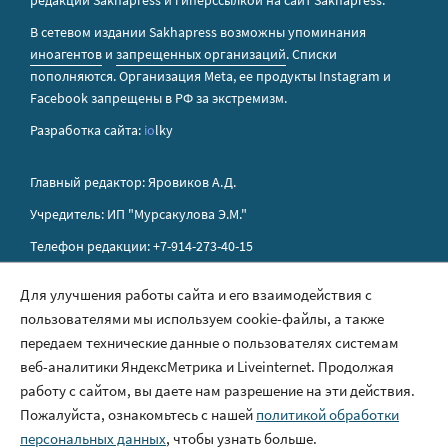
редакции Sakhapress и гиперссылкой на сайт Sakhapress.
В сетевом издании Sakhapress возможны упоминания
иноагентов
и
запрещенных организаций
. Списки
пополняются. Организация Metа, ее продукты Instagram и
Facebook запрещены в РФ за экстремизм.
Разработка сайта:
io
lky
Главный редактор: Яровиков А.Д.
Учредитель: ИП "Мурсакулова Э.М."
Телефон редакции: +7-914-273-40-15
E-mail редакции: sakhapress@mail.ru
Для улучшения работы сайта и его взаимодействия с
пользователями мы используем cookie-файлы, а также
Правила сайта
передаем технические данные о пользователях системам
Политика обработки персональных данных
веб-аналитики ЯндексМетрика и Liveinternet. Продолжая
работу с сайтом, вы даете нам разрешение на эти действия.
Размещение рекламы
Пожалуйста, ознакомьтесь с нашей
политикой обработки
Контакты
персональных данных
, чтобы узнать больше.