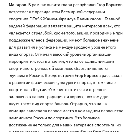
Макаров.
В рамках визита глава республики
Егор Борисов
встретился с президентом Всемирной федерации
спортинга FITASK
Жаном-Франсуа Палинкасом
. Главной
задачей федерации является защита интересов всех, кто
увлекается стрельбой, кроме того, акции, проводимые при
поддержке членов федерации, имеют большое значение
для развития и успеха на международном уровне этого
вида спорта. Отмечая высокий уровень организации
мероприятия, гость отметил, что на сегодняшний день
спортивно-стрелковый комплекс «Бэргэн» является
лучшим в России. В ходе встречи
Егор Борисов
рассказал
о развитии физической культуры и спорта, в том числе
спортинга в Якутии. «Умение охотиться и стрелять
заложено в наших традициях и корнях, поэтому для
якутян этот вид спорта близок. Отрадно, что наша
команда завоевала первое место в командном первенстве
чемпионата России по спортингу. Это большое
достижение не только для наших ветеранов спортинга, но
и для юниоров», - сказал глава республики
Егор Борисов
.