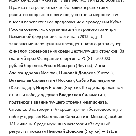
В рамках встречи, отмечая большие перспективы
развития спортинга в регионе, участники мероприятия
внесли перспективное предложение о проведении Кубка
России совместно с организацией мирового гран-при
Всемирной федерации спортинга в 2013 году. В
завершении мероприятия президент наблюдал за супер-
финалом соревнования среди шести лучших стрелков. За
главный приз Федерации спортинга РС(Я) – 300 000
рублей боролись
Айаал Макаров
(Якутск),
Инна
Александрова
(Москва),
Николай Додохов
(Якутск),
Владислав Саламатин
(Москва),
Сабир Калимуллин
(Краснодар),
Игорь Егоров
(Якутск). В ходе напряженной
схватки победу одержал
Владислав Саламатин
,
подтвердив звание лучшего стрелка чемпионата.
Справка: В категории «А» среди мужчин безоговорочную
победу одержал
Владислав Саламатин (Москва),
выбив
181 мишень. Среди мужчин в категории «В» лучший
результат показал
Николай Додохов (
Якутск) — 171, в