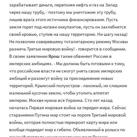
зарабатывает деньги, перегоняя нефть и газ на Запад
через нашу трубу, - поэтому мы уничтожим эту трубу,
лишив врага этого источника финансирования. Пусть
земля горит под ногами оккупантов, пусть он захлебнется
своей кровью, ступив на нашу территорию. Ни шагу назад!
Не позволим озверевшему тоталитарному режиму Москвы
разжечь Третью мировую войну! - говорится в сообщении.
В своем заявлении
Ярош
также обвиняет Россию в
имперских амбициях. - Мы должны быть готовыми к тому,
что российские власти не смогут унять своих имперских
амбиций и разожгут войну за присоединение новых
территорий. Крымский полуостров - лакомый, но слишком
маленький кусочек земли, чтобы утолить аппетит
империи. Москве нужна вся Украина. Сто лет назад
началась Первая мировая война за передел мира. Сейчас
стараниями Путина мир стоит на пороге Третьей мировой
войны, которая полностью перекроит карту мира или
вообще подведет мир к гибели. Объявленный в розыск по
линии Интерпола националист называет Россию