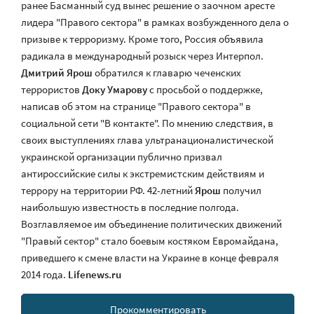
ранее Басманный суд вынес решение о заочном аресте
лидера "Правого сектора" в рамках возбужденного дела о
призыве к терроризму. Кроме того, Россия объявила
радикала в международный розыск через Интерпол.
Дмитрий Ярош
обратился к главарю чеченских
террористов
Доку Умарову
с просьбой о поддержке,
написав об этом на странице "Правого сектора" в
социальной сети "В контакте". По мнению следствия, в
своих выступлениях глава ультранационалистической
украинской организации публично призвал
антироссийские силы к экстремистским действиям и
террору на территории РФ. 42-летний
Ярош
получил
наибольшую известность в последние полгода.
Возглавляемое им объединение политических движений
"Правый сектор" стало боевым костяком Евромайдана,
приведшего к смене власти на Украине в конце февраля
2014 года.
Lifenews.ru
Прокомментировать