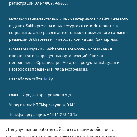
регистрации Эл № ФС77-69888.
Использование текстовых и иных материалов с сайта Сетевого
издания Sakhapress на иных ресурсах в сети Интернет и в
социальных сетях разрешается только с письменного согласия
редакции Sakhapress и гиперссылкой на сайт Sakhapress.
В сетевом издании Sakhapress возможны упоминания
иноагентов
и
запрещенных организаций
. Списки
пополняются. Организация Metа, ее продукты Instagram и
Facebook запрещены в РФ за экстремизм.
Разработка сайта:
io
lky
Главный редактор: Яровиков А.Д.
Учредитель: ИП "Мурсакулова Э.М."
Телефон редакции: +7-914-273-40-15
E-mail редакции: sakhapress@mail.ru
Для улучшения работы сайта и его взаимодействия с
пользователями мы используем cookie-файлы, а также