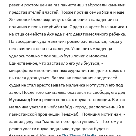
резким ростом цен на газ пакистанцы забросали камнями
представителей властей. Позже против семьи
Ясин
и еще
25 человек было выдвинуто обвинение в нападении на
полицию и попытке убийства. Ордер на арест был выписан
на отца семейства
Ахмеда
и его девятимесячного ребенка.
На заседании суда мальчик громко расплакался, когда у
него взяли отпечатки пальцев. Успокоить младенца
удалось только с помощью бутылочки с молоком.
Единственное, что заставило его улыбнуться, -
микрофоны многочисленных журналистов, до которых он
пытался дотянуться. Заслушав показания свидетелей
судья не стал арестовывать мальчика и отпустил его под
залог. После того как малыш оказался на свободе, его дед
Мухаммад Ясин
решил спрятать внука от полиции. В итоге
мальчика увезли в Фейсалаба́д - город, расположенный в
пакистанской провинции Пенджаб. "Полиция мстит нам, -
заявил дедушка "малолетнего преступника". - Поэтому я
решил увести внука подальше, туда где он будет в
безопасности". Как пишет
The Times Of India
, следующее