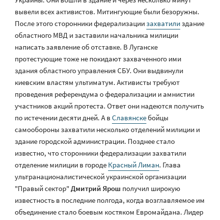
вывели всех активистов. Митингующие были безоружны.
После этого сторонники федерализации
захватили
здание
областного МВД и заставили начальника милиции
написать заявление об отставке. В Луганске
протестующие тоже не покидают захваченного ими
здания областного управления СБУ. Они выдвинули
киевским властям ультиматум. Активисты требуют
проведения референдума о федерализации и амнистии
участников акций протеста. Ответ они надеются получить
по истечении десяти дней. А в
Славянске
бойцы
самообороны захватили несколько отделений милиции и
здание городской администрации. Позднее стало
известно, что сторонники федерализации захватили
отделение милиции в городе
Красный Лиман
. Глава
ультранационалистической украинской организации
"Правый сектор"
Дмитрий Ярош
получил широкую
известность в последние полгода, когда возглавляемое им
объединение стало боевым костяком Евромайдана. Лидер