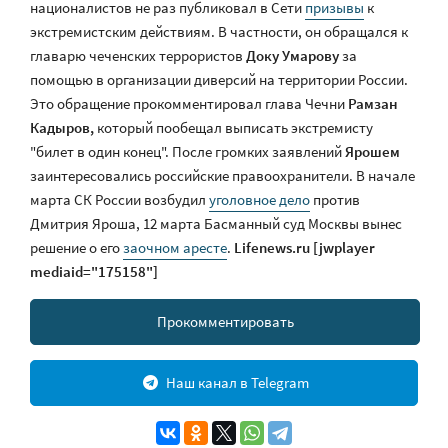
националистов не раз публиковал в Сети
призывы
к
экстремистским действиям. В частности, он обращался к
главарю чеченских террористов
Доку Умарову
за
помощью в организации диверсий на территории России.
Это обращение прокомментировал глава Чечни
Рамзан
Кадыров,
который пообещал выписать экстремисту
"билет в один конец". После громких заявлений
Ярошем
заинтересовались российские правоохранители. В начале
марта СК России возбудил
уголовное дело
против
Дмитрия Яроша, 12 марта Басманный суд Москвы вынес
решение о его
заочном аресте
.
Lifenews.ru
[jwplayer
mediaid="175158"]
Прокомментировать
Наш канал в Telegram