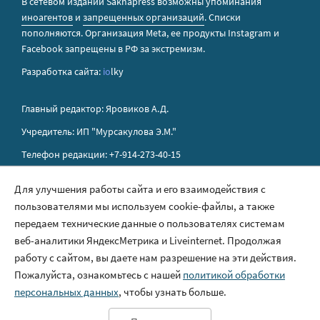
В сетевом издании Sakhapress возможны упоминания
иноагентов
и
запрещенных организаций
. Списки
пополняются. Организация Metа, ее продукты Instagram и
Facebook запрещены в РФ за экстремизм.
Разработка сайта:
io
lky
Главный редактор: Яровиков А.Д.
Учредитель: ИП "Мурсакулова Э.М."
Телефон редакции: +7-914-273-40-15
E-mail редакции: sakhapress@mail.ru
Для улучшения работы сайта и его взаимодействия с
пользователями мы используем cookie-файлы, а также
Правила сайта
передаем технические данные о пользователях системам
Политика обработки персональных данных
веб-аналитики ЯндексМетрика и Liveinternet. Продолжая
работу с сайтом, вы даете нам разрешение на эти действия.
Размещение рекламы
Пожалуйста, ознакомьтесь с нашей
политикой обработки
Контакты
персональных данных
, чтобы узнать больше.