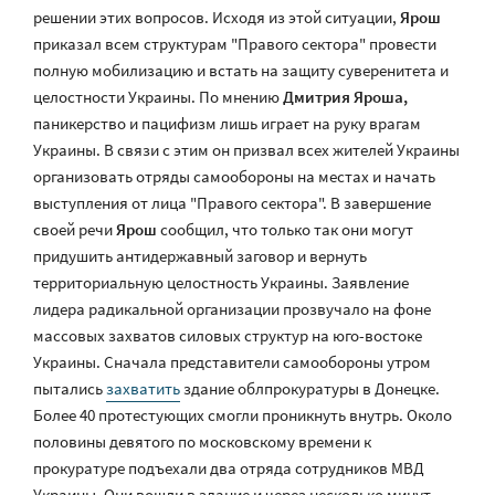
решении этих вопросов. Исходя из этой ситуации,
Ярош
приказал всем структурам "Правого сектора" провести
полную мобилизацию и встать на защиту суверенитета и
целостности Украины. По мнению
Дмитрия Яроша,
паникерство и пацифизм лишь играет на руку врагам
Украины. В связи с этим он призвал всех жителей Украины
организовать отряды самообороны на местах и начать
выступления от лица "Правого сектора". В завершение
своей речи
Ярош
сообщил, что только так они могут
придушить антидержавный заговор и вернуть
территориальную целостность Украины. Заявление
лидера радикальной организации прозвучало на фоне
массовых захватов силовых структур на юго-востоке
Украины. Сначала представители самообороны утром
пытались
захватить
здание облпрокуратуры в Донецке.
Более 40 протестующих смогли проникнуть внутрь. Около
половины девятого по московскому времени к
прокуратуре подъехали два отряда сотрудников МВД
Украины. Они вошли в здание и через несколько минут